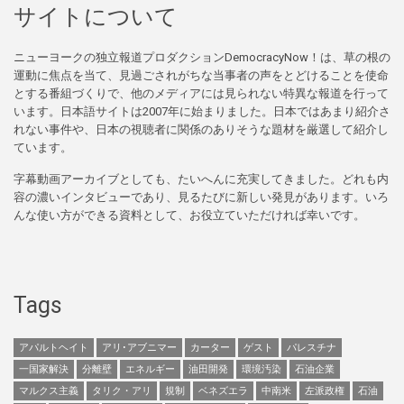
サイトについて
ニューヨークの独立報道プロダクションDemocracyNow！は、草の根の
運動に焦点を当て、見過ごされがちな当事者の声をとどけることを使命
とする番組づくりで、他のメディアには見られない特異な報道を行って
います。日本語サイトは2007年に始まりました。日本ではあまり紹介さ
れない事件や、日本の視聴者に関係のありそうな題材を厳選して紹介し
ています。
字幕動画アーカイブとしても、たいへんに充実してきました。どれも内
容の濃いインタビューであり、見るたびに新しい発見があります。いろ
んな使い方ができる資料として、お役立ていただければ幸いです。
Tags
アパルトヘイト
アリ･アブニマー
カーター
ゲスト
パレスチナ
一国家解決
分離壁
エネルギー
油田開発
環境汚染
石油企業
マルクス主義
タリク・アリ
規制
ベネズエラ
中南米
左派政権
石油