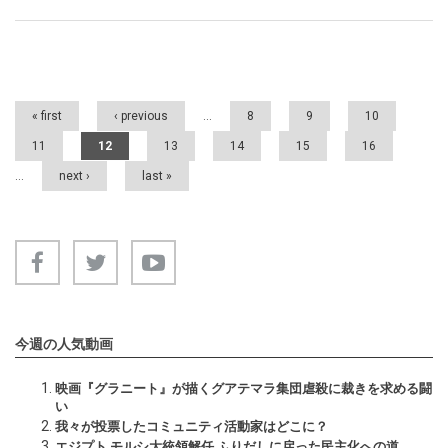
Pages
« first
‹ previous
…
8
9
10
11
12
13
14
15
16
…
next ›
last »
今週の人気動画
映画『グラニート』が描くグアテマラ集団虐殺に裁きを求める闘
い
我々が投票したコミュニティ活動家はどこに？
エジプト モルシ大統領解任 ふりだしに戻った民主化への道