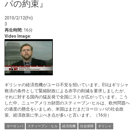
パの約束』
2010/2/12(Fri)
3
再生時間:
16分
Video Image:
ギリシャの経済危機がユーロ不安を招いています。EUはギリシャ
救済の条件として緊縮財政による赤字の削減を要求しましたが、
それに対する国内の猛反発で全国にストが広がっています。こう
した中、ニューアメリカ財団のスティーブン･ヒルは、欧州問題へ
の過度の懸念をいましめ、米国はまだまだヨーロッパの社会政
策、経済政策に学ぶべき点が多いと言います。（16分）
ヨーロッパ
スティーブン・ヒル
経済危機
社会保障
ギリシャ