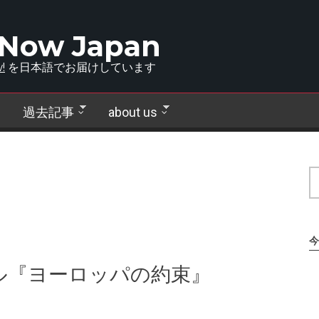
 Now Japan
!
を日本語でお届けしています
過去記事
about us
今
ル『ヨーロッパの約束』