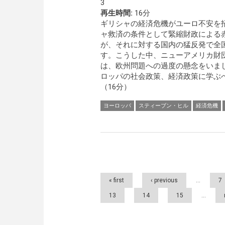
3
再生時間:
16分
ギリシャの経済危機がユーロ不安を招
ャ救済の条件として緊縮財政による
が、それに対する国内の猛反発で全
す。こうした中、ニューアメリカ財
は、欧州問題への過度の懸念をいま
ロッパの社会政策、経済政策に学ぶ
（16分）
ヨーロッパ
スティーブン・ヒル
経済危機
Pages
« first
‹ previous
…
7
13
14
15
…