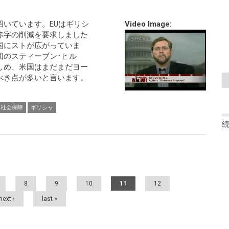
いています。EUはギリシ
Video Image:
赤字の削減を要求しました
国にストが広がっていま
団のスティーブン･ヒル
しめ、米国はまだまだヨー
べき点が多いと言います。
社会保障
ギリシャ
8
9
10
11
12
next ›
last »