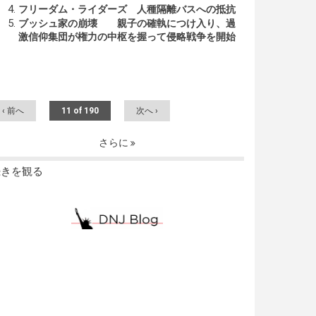
フリーダム・ライダーズ 人種隔離バスへの抵抗
ブッシュ家の崩壊 親子の確執につけ入り、過
激信仰集団が権力の中枢を握って侵略戦争を開始
‹ 前へ
11 of 190
次へ ›
さらに
続きを観る