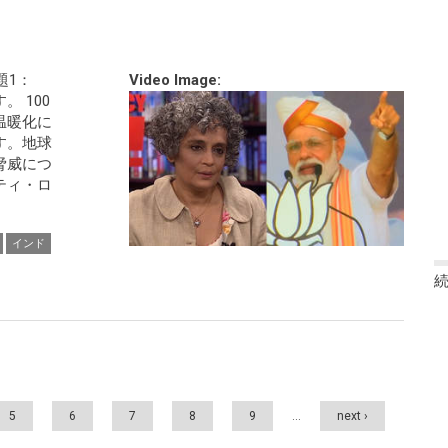
題1：
Video Image:
 100
温暖化に
す。地球
脅威につ
ティ・ロ
インド
5
6
7
8
9
…
next ›