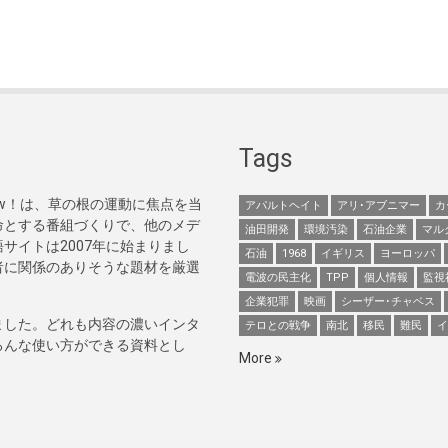
Tags
Now！は、草の根の運動に焦点を当
アパルトヘイト
アリ･アブニマー
カ
命とする番組づくりで、他のメデ
油田開発
環境汚染
石油企業
マル
サイトは2007年に始まりまし
石油
1968
イギリス
ヨーロッパ
者に関係のありそうな題材を厳選
電波の民主化
TPP
個人情報
監視
企業犯罪
映画
シーザー･チャベス
ました。どれも内容の濃いインタ
テロとの戦争
南北
移民
難民
イ
ろんな使い方ができる資料とし
More