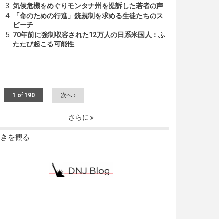
気候危機をめぐりモンタナ州を提訴した若者の声
「命のための行進」銃規制を求める生徒たちのス
ピーチ
70年前に強制収容された12万人の日系米国人：ふ
たたび起こる可能性
1 of 190
次へ ›
さらに
続きを観る