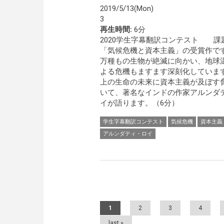
2019/5/13(Mon)
3
再生時間:
6分
2020学生字幕翻訳コンテスト 課
「気候危機と資本主義」の受賞作です。
万種もの生物が絶滅に向かい、地球
よる危機もますます深刻化していま
上の生命の未来に資本主義が及ぼす
いて、著名なインドの作家アルンダ
イが語ります。（6分）
学生字幕翻訳コンテスト
気候危機
資本主義
アルンダティ・ロイ
Pages
1
2
3
4
last »