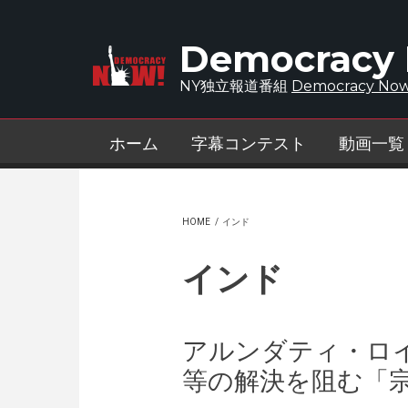
Skip to main content
Democracy
NY独立報道番組
Democracy Now
ホーム
字幕コンテスト
動画一覧
HOME
/
インド
インド
アルンダティ・ロ
等の解決を阻む「