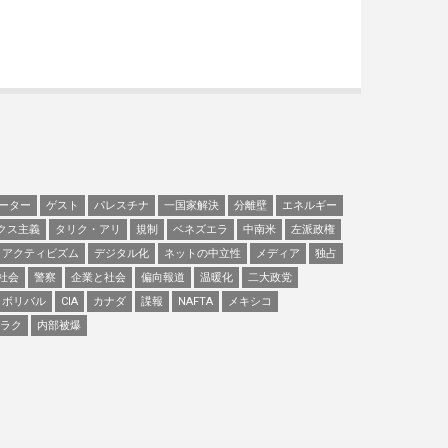
ーター
ゲスト
パレスチナ
一国家解決
分離壁
エネルギー
クス主義
タリク・アリ
規制
ベネズエラ
中南米
左派政権
アクティビズム
デジタル化
ネットの中立性
メディア
独占
社会
警察
企業と社会
偏向報道
温暖化
二大政党
ボリバル
CIA
カナダ
諜報
NAFTA
メキシコ
ラク
内部被爆