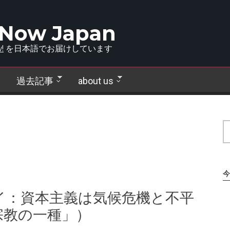
 Now Japan
!
を日本語でお届けしています
過去記事
about us
今
イ：資本主義は気候危機と不平
宗教の一種」）