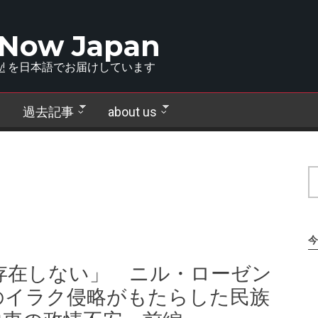
 Now Japan
!
を日本語でお届けしています
過去記事
about us
今
存在しない」 ニル・ローゼン
のイラク侵略がもたらした民族