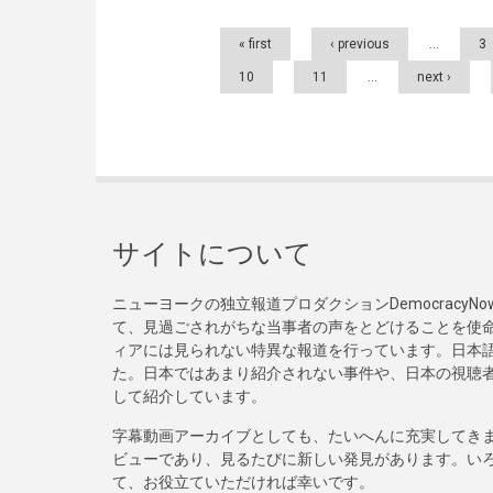
Pages
« first
‹ previous
…
3
10
11
…
next ›
サイトについて
ニューヨークの独立報道プロダクションDemocracy
て、見過ごされがちな当事者の声をとどけることを使
ィアには見られない特異な報道を行っています。日本語
た。日本ではあまり紹介されない事件や、日本の視聴
して紹介しています。
字幕動画アーカイブとしても、たいへんに充実してき
ビューであり、見るたびに新しい発見があります。い
て、お役立ていただければ幸いです。