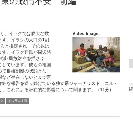
中東の政情不安 前編
り、イラクでは膨大な数
Video Image:
ます。イラクの人口の1割
いると推定され、その数は
ます。イラク難民が周辺諸
宗派･民族対立を揺さぶ
こしています。彼らの祖国
めて群雄割拠の状態とな
国など存在しないとまで言
詳細な報告を送り続けている独立系ジャーナリスト、ニル・
と、これによる潜在的な影響について聞きます。（11分）
ク
イスラム主義