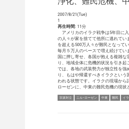
浄化、難民危機、
2007/8/21(Tue)
1
再生時間:
11分
アメリカのイラク戦争は5年目に入
の人々が家を捨てて他所に逃れてい
を超える500万人々が難民となって
毎月５万人のペースで増え続けてい
国に押し寄せ、各国が抱える複雑な
り、地域全体に危機的状況を引き起
では、各地の武装勢力が独立性を強
り、もはや帰還すべきイラクという
われる状態です。イラクの現場から
ローゼンに、中東の難民危機の現状
宗派対立
ニル･ローゼン
中東
難民
イラ