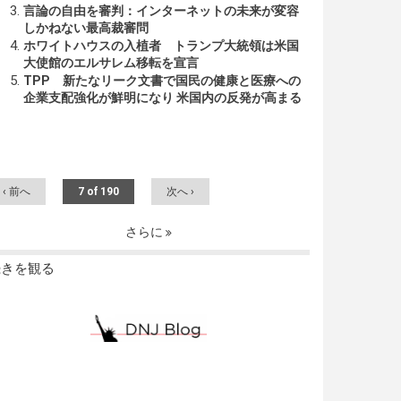
言論の自由を審判：インターネットの未来が変容
しかねない最高裁審問
ホワイトハウスの入植者 トランプ大統領は米国
大使館のエルサレム移転を宣言
TPP 新たなリーク文書で国民の健康と医療への
企業支配強化が鮮明になり 米国内の反発が高まる
‹ 前へ
7 of 190
次へ ›
さらに
続きを観る