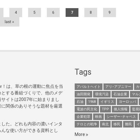
4
5
6
7
8
9
last »
Tags
Now！は、草の根の運動に焦点を当
アパルトヘイト
アリ･アブニマー
カ
命とする番組づくりで、他のメデ
油田開発
環境汚染
石油企業
マル
サイトは2007年に始まりまし
石油
1968
イギリス
ヨーロッパ
者に関係のありそうな題材を厳選
電波の民主化
TPP
個人情報
監視
企業犯罪
映画
シーザー･チャベス
ました。どれも内容の濃いインタ
テロとの戦争
南北
移民
難民
イ
ろんな使い方ができる資料とし
More