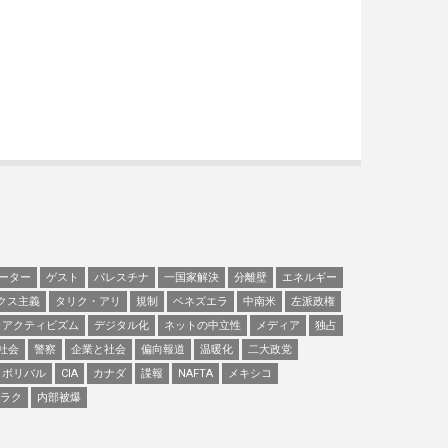
ーター
ゲスト
パレスチナ
一国家解決
分離壁
エネルギー
クス主義
タリク・アリ
規制
ベネズエラ
中南米
左派政権
アクティビズム
デジタル化
ネットの中立性
メディア
独占
社会
警察
企業と社会
偏向報道
温暖化
二大政党
ボリバル
CIA
カナダ
諜報
NAFTA
メキシコ
ラク
内部被爆