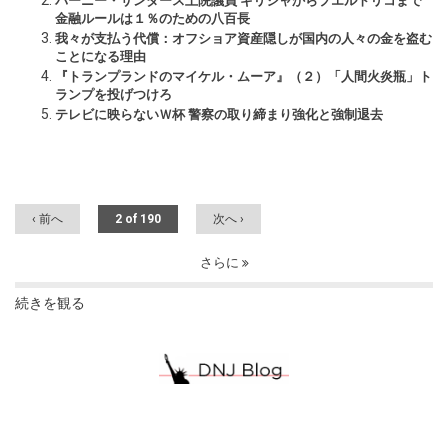
バーニー・サンダース上院議員 ギリシャからプエルトリコまで
金融ルールは１％のための八百長
我々が支払う代償：オフショア資産隠しが国内の人々の金を盗む
ことになる理由
『トランプランドのマイケル・ムーア』（２）「人間火炎瓶」ト
ランプを投げつけろ
テレビに映らないＷ杯 警察の取り締まり強化と強制退去
‹ 前へ
2 of 190
次へ ›
さらに
続きを観る