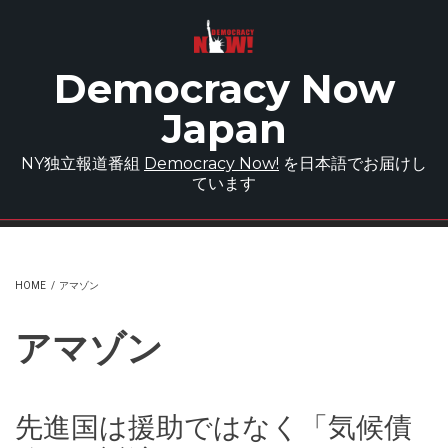
Skip to main content
Democracy Now
Japan
NY独立報道番組
Democracy Now!
を日本語でお届けし
ています
HOME
/
アマゾン
アマゾン
先進国は援助ではなく「気候債