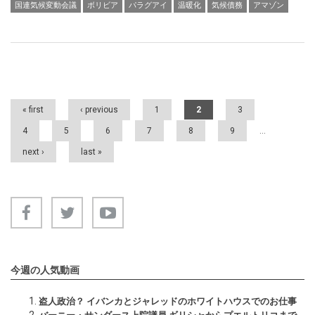
国連気候変動会議
ボリビア
パラグアイ
温暖化
気候債務
アマゾン
Pages
« first
‹ previous
1
2
3
4
5
6
7
8
9
…
next ›
last »
今週の人気動画
盗人政治？ イバンカとジャレッドのホワイトハウスでのお仕事