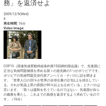
務」を返済せよ
2009/12/9(Wed)
4
再生時間:
16分
Video Image:
COP15（国連気候変動枠組条約第15回締約国会議）で、先進国に
正当な気候問題補償を求める国々の急先鋒の1つがボリビアです。
ボリビアの気候問題交渉代表アンへリカ・ナバロに話を聞きま
す。「世界人口の20％が世界の全排出量の2/3以上を排出してい
る。それが気温上昇の原因の90％以上を占めている」とナバロは
言います。「我々は援助を乞うているのではない。先進国が自ら
の義務を果たし、これまでの負債を返済するよう求めているので
す」（16分）