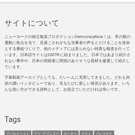
サイトについて
ニューヨークの独立報道プロダクションDemocracyNow！は、草の根の
運動に焦点を当て、見過ごされがちな当事者の声をとどけることを使命
とする番組づくりで、他のメディアには見られない特異な報道を行って
います。日本語サイトは2007年に始まりました。日本ではあまり紹介さ
れない事件や、日本の視聴者に関係のありそうな題材を厳選して紹介し
ています。
字幕動画アーカイブとしても、たいへんに充実してきました。どれも内
容の濃いインタビューであり、見るたびに新しい発見があります。いろ
んな使い方ができる資料として、お役立ていただければ幸いです。
Tags
アパルトヘイト
アリ･アブニマー
カーター
ゲスト
パレスチナ