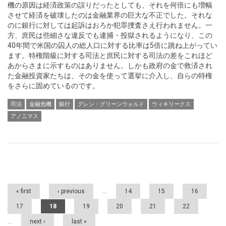
機の原因は経済政策の誤りだったとしても、それを何倍にも増幅
させて経済を破壊したのは金融業界の巨大な不正でした。それな
のに銀行に対しては起訴はおろか犯罪捜査さえ行われません。一
方、庶民は些細さな違反でも逮捕・投獄されるようになり、この
40年間で米国の囚人の総人口に対する比率は5倍に跳ね上がってい
ます。特権階級に対する司法と庶民に対する司法の差をこれほど
あからさまに示すものはありません。しかも政府の金で救済され
た金融投資家たちは、その金を使って選挙に介入し、自らの特権
をさらに固めているのです。
司法
金融危機
銀行
グレン・グリーンウォルド
ウィキリークス
アノニマス
Pages
« first
‹ previous
…
14
15
16
17
18
19
20
21
22
…
next ›
last »