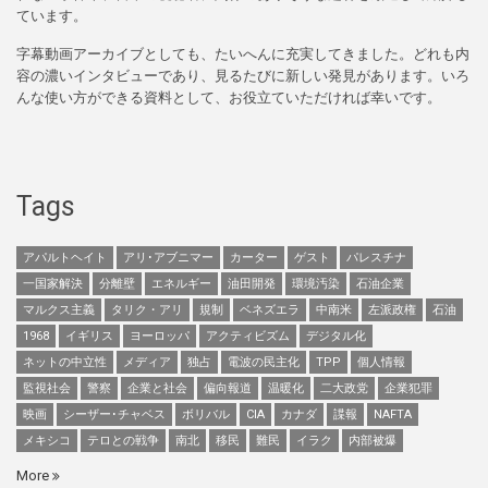
ています。
字幕動画アーカイブとしても、たいへんに充実してきました。どれも内
容の濃いインタビューであり、見るたびに新しい発見があります。いろ
んな使い方ができる資料として、お役立ていただければ幸いです。
Tags
アパルトヘイト
アリ･アブニマー
カーター
ゲスト
パレスチナ
一国家解決
分離壁
エネルギー
油田開発
環境汚染
石油企業
マルクス主義
タリク・アリ
規制
ベネズエラ
中南米
左派政権
石油
1968
イギリス
ヨーロッパ
アクティビズム
デジタル化
ネットの中立性
メディア
独占
電波の民主化
TPP
個人情報
監視社会
警察
企業と社会
偏向報道
温暖化
二大政党
企業犯罪
映画
シーザー･チャベス
ボリバル
CIA
カナダ
諜報
NAFTA
メキシコ
テロとの戦争
南北
移民
難民
イラク
内部被爆
More