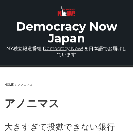
Skip to main content
Democracy Now
Japan
NY独立報道番組
Democracy Now!
を日本語でお届けし
ています
HOME
/
アノニマス
アノニマス
大きすぎて投獄できない銀行