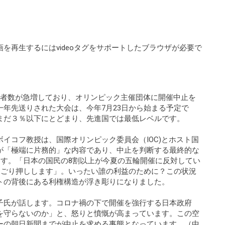
を再生するにはvideoタグをサポートしたブラウザが必要で
染者数が急増しており、オリンピック主催団体に開催中止を
年先送りされた大会は、今年7月23日から始まる予定で
まだ３％以下にとどまり、先進国では最低レベルです。
イコフ教授は、国際オリンピック委員会（IOC)とホスト国
が「極端に片務的」な内容であり、中止を判断する最終的な
ます。「日本の国民の8割以上が今夏の五輪開催に反対してい
をごり押しします」。いったい誰の利益のために？この状況
トの背後にある利権構造が浮き彫りになりました。
子氏が話します。コロナ禍の下で開催を強行する日本政府
を守らないのか」と、怒りと憤慨が高まっています。この空
ーの朝日新聞までが中止を求める事態となっています。（中