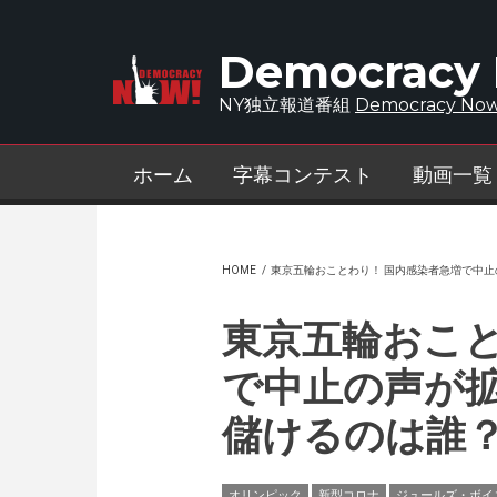
Skip to main content
Democracy
NY独立報道番組
Democracy Now
ホーム
字幕コンテスト
動画一覧
HOME
/
東京五輪おことわり！ 国内感染者急増で中止
東京五輪おこと
で中止の声が
儲けるのは誰
オリンピック
新型コロナ
ジュールズ・ボイ