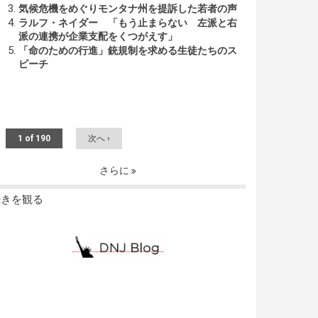
気候危機をめぐりモンタナ州を提訴した若者の声
ラルフ・ネイダー 「もう止まらない 左派と右
派の連携が企業支配をくつがえす」
「命のための行進」銃規制を求める生徒たちのス
ピーチ
1 of 190
次へ ›
さらに
続きを観る