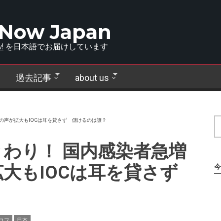
 Now Japan
!
を日本語でお届けしています
過去記事
about us
の声が拡大もIOCは耳を貸さず 儲けるのは誰？
わり！ 国内感染者急増
拡大もIOCは耳を貸さず
今
？
コフ
日本