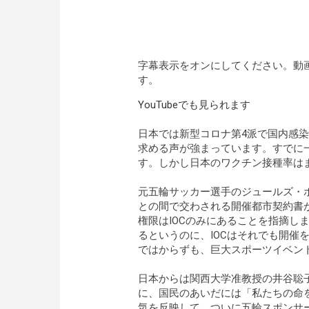
字幕表示をオンにしてください。動画
す。
YouTubeでも見られます
日本では新型コロナ第4派で国内感
求める声が強まっています。すでに一
す。しかし日本のワクチン接種率は
元五輪サッカー選手のジュールズ・ボ
との間で交わされる開催都市契約書
権限はIOCのみにあることを指摘し
るというのに、IOCはそれでも開催
ではからずも、巨大スポーツイベン
日本からは関西大学准教授の井谷聡
に、国民のあいだには「私たちの命
気を反映して、ついに五輪スポンサ