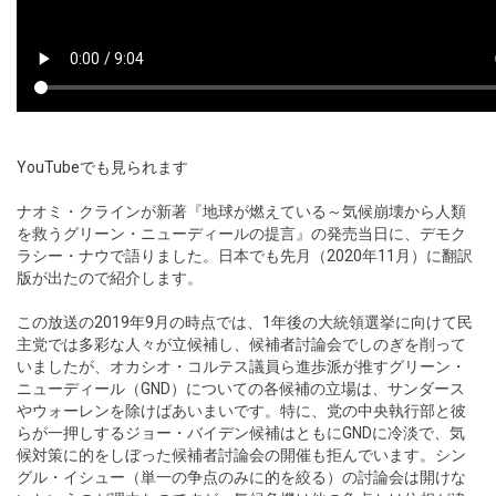
YouTubeでも見られます
ナオミ・クラインが新著『地球が燃えている～気候崩壊から人類
を救うグリーン・ニューディールの提言』の発売当日に、デモク
ラシー・ナウで語りました。日本でも先月（2020年11月）に翻訳
版が出たので紹介します。
この放送の2019年9月の時点では、1年後の大統領選挙に向けて民
主党では多彩な人々が立候補し、候補者討論会でしのぎを削って
いましたが、オカシオ・コルテス議員ら進歩派が推すグリーン・
ニューディール（GND）についての各候補の立場は、サンダース
やウォーレンを除けばあいまいです。特に、党の中央執行部と彼
らが一押しするジョー・バイデン候補はともにGNDに冷淡で、気
候対策に的をしぼった候補者討論会の開催も拒んでいます。シン
グル・イシュー（単一の争点のみに的を絞る）の討論会は開けな