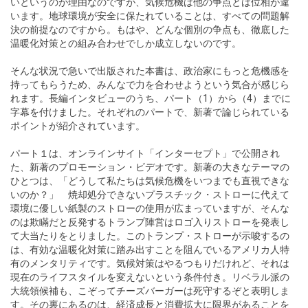
いというのが理由なのですが、気候危機は他の争点とは位相が違
います。地球環境が安全に保たれていることは、すべての問題解
決の前提なのですから。もはや、どんな個別の争点も、徹底した
温暖化対策との組み合わせでしか成立しないのです。
そんな状況で急いで出版された本書は、政治家にもっと危機感を
持ってもらうため、みんなで力を合わせようという気合が感じら
れます。長編インタビューのうち、パート（1）から（4）までに
字幕を付けました。それぞれのパートで、新著で論じられている
ポイントが紹介されています。
パート１は、オンラインサイト「インターセプト」で公開され
た、新著のプロモーション・ビデオです。新著の大きなテーマの
ひとつは、「どうして私たちは気候危機をいつまでも直視できな
いのか？」 焼却処分できないプラスチック・ストローに代えて
環境に優しい紙製のストローの使用が広まっていますが、そんな
のは欺瞞だと反発するトランプ陣営はロゴ入りストローを発表し
て大当たりをとりました。このトランプ・ストローが示唆するの
は、有効な温暖化対策に踏み出すことを阻んでいるアメリカ人特
有のメンタリティです。気候対策はやるつもりだけれど、それは
現在のライフスタイルを変えないという条件付き。リベラル派の
大統領候補も、こぞってチーズバーガーは死守するぞと表明しま
す。その裏にあるのは、経済成長と消費拡大に限界があることを