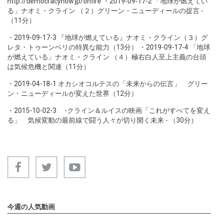
http://democracynow.jp/onfire
・
2019-09-17-2
「地球が燃えてい
る」ナオミ・クライン （２）グリーン・ニューディールの提言 -
（11分）
・
2019-09-17-3
『地球が燃えている』ナオミ・クライン（３）グ
レタ・トゥーンベリの特異な能力（13分） ・
2019-09-17-4
「地球
が燃えている」ナオミ・クライン （４）極右白人至上主義の台頭
は気候危機と関連（11分）
・
2019-04-18-1
オカシオコルテスの「未来からの伝言」 グリー
ン・ニューディールが変えた世界（12分）
・
2015-10-02-3
-クライン＆ルイスの映画「これがすべてを変え
る」 気候変動の最前線で闘う人々が切り開く未来 - （30分）
今週の人気動画