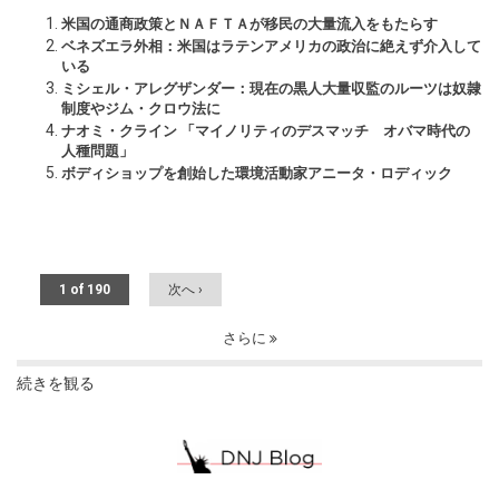
米国の通商政策とＮＡＦＴＡが移民の大量流入をもたらす
ベネズエラ外相：米国はラテンアメリカの政治に絶えず介入して
いる
ミシェル・アレグザンダー：現在の黒人大量収監のルーツは奴隷
制度やジム・クロウ法に
ナオミ・クライン 「マイノリティのデスマッチ オバマ時代の
人種問題」
ボディショップを創始した環境活動家アニータ・ロディック
1 of 190
次へ ›
さらに
続きを観る