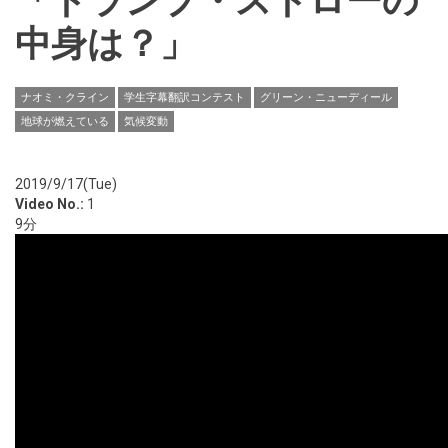
「トランプ・ストローの
中身は？」
ナオミ・クライン
学生字幕翻訳コンテスト
グリーン・ニューディール
地球が燃えている
気候変動
2019/9/17(Tue)
Video No.:
1
9分