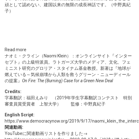
頑として認めない、建国以来の無限の成長神話です。（中野真紀
子）
Read more
ナオミ・クライン（Naomi Klein）：オンラインサイト『インター
セプト』の上級特派員。ラトガーズ大学のメディア、文化、フェ
ミニスト研究のグロリア・スタイナム基金教授。新著は『地球が
燃えている～気候崩壊から人類を救うグリーン・ニューディール
の提案』
On Fire: The (Burning) Case for a Green New Deal
Credits:
字幕翻訳：福田えみり （2019年学生字幕翻訳コンテスト 特別
審査員賞受賞者 上智大学） 監修：中野真紀子
English Script:
https://www.democracynow.org/2019/9/17/naomi_klein_the_inter
関連動画:
YouTubeに関連動画リストを作りました→