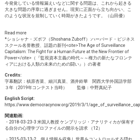
今発覚している情報漏えいなどに関する問題は、これから起きる
大きな問題の序章に過ぎません。現実に正面から立ち向かい、こ
のような状況を規制していく時期がきたようです。（山田優）
Read more
*ショシャナ・ズボフ（Shoshana Zuboff）:ハーバード・ビジネス
スクール名誉教授、話題の新刊<cite>The Age of Surveillance
Capitalism: The Fight for a Human Future at the New Frontier of
Power</cite>（『監視資本主義の時代～～権力の新たなフロンテ
ィアにおける人類の未来のための闘い』）の著者
Credits:
字幕翻訳：槙原杏菜、細川真菜、酒井鈴華 関西大学外国語学部
３年（2019年コンテスト当時） 監修：中野真紀子
English Script:
https://www.democracynow.org/2019/3/1/age_of_surveillance_capi
関連動画:
・
2018-03-23-3
米国人教授 ケンブリッジ・アナリティカが保有す
る自分の心理学プロファイルの開示を請求 （12）
・
2015-03-13-2
個人情報を収集し世界をコントロールする隠れ