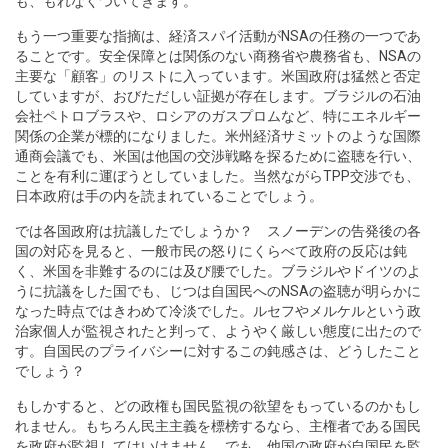
も、もれなくついてきます。
もう一つ重要な指摘は、経済スパイ活動がNSAの任務の一つであ
ることです。安全保障とは関係のない商務省や農務省も、NSAの
主要な「顧客」のリストに入っています。米国政府は猛然と否定
していますが、おびただしい証拠が存在します。ブラジルの石油
会社ペトロブラスや、ロシアのガスプロムなど、特にエネルギー
関係の企業が標的になりました。米州経済サミットのような国際
通商会議でも、米国は他国の交渉戦略を探るために盗聴を行い、
ことを有利に運ぼうとしていました。当然ながらTPP交渉でも、
日本政府は手の内を読まれていることでしょう。
では各国政府は抗議したでしょうか？ スノーデンの告発後の各
国の対応を見ると、一般市民の怒りにくらべて政府の反応は鈍
く、米国を非難するのには及び腰でした。ブラジルやドイツのよ
うに抗議をした国でも、じつは自国民へのNSAの盗聴が明らかに
なった時点ではきわめて冷淡でした。ルセフやメルケルという政
治家個人が監視されたと判って、ようやく厳しい態度に出たので
す。自国民のプライバシーに対するこの鈍感さは、どうしたこと
でしょう？
もしかすると、どの政権も国民監視の欲望をもっているのかもし
れません。もちろん民主主義を標榜するなら、主権者である国民
を政府が監視してはいけません。でも、他国の政府が自国民を監