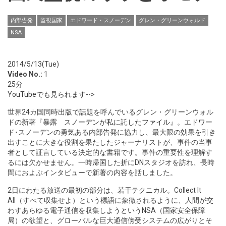
内部告発
監視国家
エドワード・スノーデン
グレン・グリーンウォルド
NSA
2014/5/13(Tue)
Video No.:
1
25分
YouTubeでも見られます
-->
世界24カ国同時出版で話題を呼んでいるグレン・グリーンウォル
ドの新著
『暴露 スノーデンが私に託したファイル』
。エドワー
ド･スノーデンの勇気ある内部告発に協力し、最大限の効果を引き
出すことに大きな役割を果たしたジャーナリストが、事件の当事
者として証言している決定的な書籍です。事件の重要性を理解す
るには欠かせません。
一時帰国
した折にDNスタジオを訪れ、長時
間におよぶインタビューで新著の内容を話しました。
2日にわたる放送の最初の部分は、若干テクニカル。Collect It
All（すべて収集せよ）という標語に象徴されるように、人間が交
わすあらゆる電子通信を収集しようというNSA（国家安全保障
局）の欲望と、グローバルな巨大通信傍受システムの広がりとそ