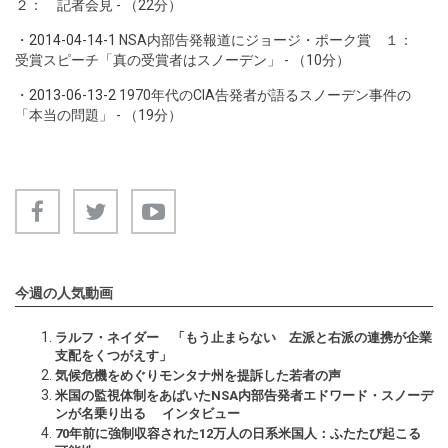
２： 記者会見 - （22分）
・
2014-04-14-1
NSA内部告発報道にジョージ・ポーク賞 １：
受賞スピーチ「真の受賞者はスノーデン」 - （10分）
・
2013-06-13-2
1970年代のCIA告発者が語るスノーデン事件の
「本当の問題」 - （19分）
今週の人気動画
ラルフ・ネイダー 「もう止まらない 左派と右派の連携が企業
支配をくつがえす」
気候危機をめぐりモンタナ州を提訴した若者の声
米国の監視体制をあばいたNSA内部告発者エドワード・スノーデ
ンが名乗り出る インタビュー
70年前に強制収容された12万人の日系米国人：ふたたび起こる