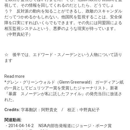
視して、その情報を回してくれるのだとしたら、どうでしょ
う？ 反対派の動向を知ることができるし、政敵のスキャンダル
だってつかめるかもしれない。他国民を監視することは、安全保
障を口実にすればいくらでもできます。その先には同盟国による
相互監視システムという、悪夢のような現実が待っています。
（中野真紀子）
☆ 後半では、エドワード・スノーデンという人物について語り
ます
Read more
*グレン・グリーンウォルド（Glenn Greenwald） ガーディアン紙
の一員としてピュリツアー賞を受賞したジャーナリスト。新著
『暴露 スノーデンが私に託したファイル』の発売当日に放送さ
れた。
Credits:
字幕翻訳：阿野貴史 / 校正：中野真紀子
関連動画:
・
2014-04-14-2
NSA内部告発報道にジョージ・ポーク賞