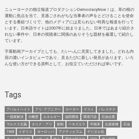
ニューヨークの独立報道プロダクションDemocracyNow！は、草の根の
運動に焦点を当て、見過ごされがちな当事者の声をとどけることを使命
とする番組づくりで、他のメディアには見られない特異な報道を行って
います。日本語サイトは2007年に始まりました。日本ではあまり紹介さ
れない事件や、日本の視聴者に関係のありそうな題材を厳選して紹介し
ています。
字幕動画アーカイブとしても、たいへんに充実してきました。どれも内
容の濃いインタビューであり、見るたびに新しい発見があります。いろ
んな使い方ができる資料として、お役立ていただければ幸いです。
Tags
アパルトヘイト
アリ･アブニマー
カーター
ゲスト
パレスチナ
一国家解決
分離壁
エネルギー
油田開発
環境汚染
石油企業
マルクス主義
タリク・アリ
規制
ベネズエラ
中南米
左派政権
石油
1968
イギリス
ヨーロッパ
アクティビズム
デジタル化