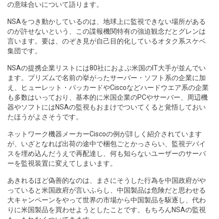
の意味合いについて語ります。
NSAをつき動かしているのは、地球上に監視できない場所がある
のが許せないという、この諜報機関特有の強迫観念だとグレンは
言います。要は、のぞき見が自己目的化しているオタク系スケベ
集団です。
NSAの提携企業リストには80社におよぶ米国のIT大手が並んでい
ます。プリズムで名前の挙がったサーバー・ソフト系の企業に加
え、ヒューレット・パッカードやCiscoなどハードウエア系の企業
も多数はいっており、基本的に米国企業のPCやサーバー、周辺機
器やソフトにはNSAの監視もおまけでついてくると覚悟しておい
たほうがよさそうです。
ネットワーク機器メーカーCiscoの例が詳しく紹介されています
が、いざとなれば出荷の途中で梱包ごとかっさらい、監視デバイ
スを埋め込んだうえで再配達し、何も知らないユーザーのサーバ
ーを監視装置に変えてしまいます。
あきれるほど偽善的なのは、まさにそうした行為を中国政府がや
っていると米国政府が言いふらし、中国製品は危険だと思わせる
大キャンペーンをやって世界の市場から中国製品を駆逐し、代わ
りに米国製品を買わせようとしたことです。もちろんNSAの監視