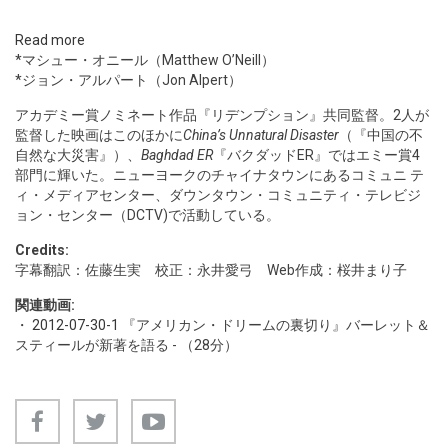
Read more
*マシュー・オニール（Matthew O’Neill）
*ジョン・アルパート（Jon Alpert）
アカデミー賞ノミネート作品『リデンプション』共同監督。2人が
監督した映画はこのほかに
China’s Unnatural Disaster
（『中国の不
自然な大災害』）、
Baghdad ER
『バクダッドER』ではエミー賞4
部門に輝いた。ニューヨークのチャイナタウンにあるコミュニ テ
ィ・メディアセンター、ダウンタウン・コミュニティ・テレビジ
ョン・センター（DCTV)で活動している。
Credits:
字幕翻訳：佐藤生実 校正：永井愛弓 Web作成：桜井まり子
関連動画:
・
2012-07-30-1
『アメリカン・ドリームの裏切り』バーレット＆
スティールが新著を語る - （28分）