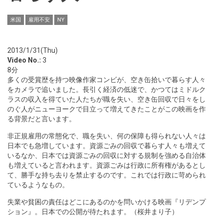
米国
雇用不安
NY
2013/1/31(Thu)
Video No.:
3
8分
多くの受賞歴を持つ映像作家コンビが、空き缶拾いで暮らす人々
をカメラで追いました。長引く経済の低迷で、かつてはミドルク
ラスの収入を得ていた人たちが職を失い、空き缶回収で日々をし
のぐ人がニューヨークで目立って増えてきたことがこの映画を作
る背景だと言います。
非正規雇用の常態化で、職を失い、何の保障も得られない人々は
日本でも急増しています。資源ごみの回収で暮らす人々も増えて
いるなか、日本では資源ごみの回収に対する規制を強める自治体
も増えていると言われます。資源ごみは行政に所有権があるとし
て、勝手な持ち去りを禁止するのです。これでは行政に苛められ
ているようなもの。
失業や貧困の責任はどこにあるのかを問いかける映画『リデンプ
ション』。日本での公開が待たれます。（桜井まり子）