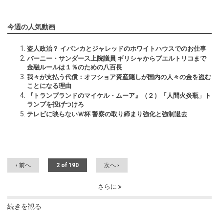
今週の人気動画
盗人政治？ イバンカとジャレッドのホワイトハウスでのお仕事
バーニー・サンダース上院議員 ギリシャからプエルトリコまで
金融ルールは１％のための八百長
我々が支払う代償：オフショア資産隠しが国内の人々の金を盗む
ことになる理由
『トランプランドのマイケル・ムーア』（２）「人間火炎瓶」ト
ランプを投げつけろ
テレビに映らないＷ杯 警察の取り締まり強化と強制退去
‹ 前へ
2 of 190
次へ ›
さらに
続きを観る