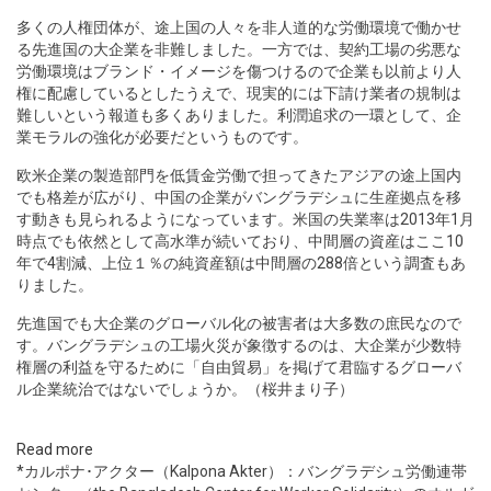
多くの人権団体が、途上国の人々を非人道的な労働環境で働かせ
る先進国の大企業を非難しました。一方では、契約工場の劣悪な
労働環境はブランド・イメージを傷つけるので企業も以前より人
権に配慮しているとしたうえで、現実的には下請け業者の規制は
難しいという報道も多くありました。利潤追求の一環として、企
業モラルの強化が必要だというものです。
欧米企業の製造部門を低賃金労働で担ってきたアジアの途上国内
でも格差が広がり、中国の企業がバングラデシュに生産拠点を移
す動きも見られるようになっています。米国の失業率は2013年1月
時点でも依然として高水準が続いており、中間層の資産はここ10
年で4割減、上位１％の純資産額は中間層の288倍という調査もあ
りました。
先進国でも大企業のグローバル化の被害者は大多数の庶民なので
す。バングラデシュの工場火災が象徴するのは、大企業が少数特
権層の利益を守るために「自由貿易」を掲げて君臨するグローバ
ル企業統治ではないでしょうか。（桜井まり子）
Read more
*カルポナ･アクター（Kalpona Akter）：バングラデシュ労働連帯