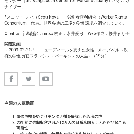
センター（the Bangladesh Center for Worker Solidarity）のオルガ
ナイザー。
*スコット･ノバ（Scott Nova）：労働者権利組合（Worker Rights
Consortium）代表。世界各地の工場の労働環境を調査している。
Credits:
字幕翻訳：natsu 校正：永井愛弓 Web作成：桜井まり子
関連動画:
・
2009-03-31-3
ニューディールを支えた女性 ルーズベルト政
権の労働長官フランシス・パーキンスの人生 - （19分）
今週の人気動画
気候危機をめぐりモンタナ州を提訴した若者の声
70年前に強制収容された12万人の日系米国人：ふたたび起こる
可能性
「命のための行進」銃規制を求める生徒たちのスピーチ