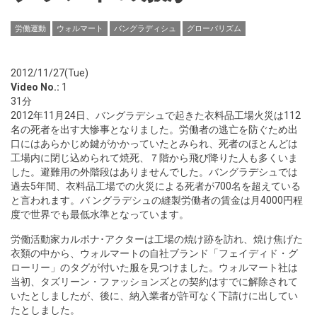
労働運動
ウォルマート
バングラディシュ
グローバリズム
2012/11/27(Tue)
Video No.:
1
31分
2012年11月24日、バングラデシュで起きた衣料品工場火災は112
名の死者を出す大惨事となりました。労働者の逃亡を防ぐため出
口にはあらかじめ鍵がかかっていたとみられ、死者のほとんどは
工場内に閉じ込められて焼死、７階から飛び降りた人も多くいま
した。避難用の外階段はありませんでした。バングラデシュでは
過去5年間、衣料品工場での火災による死者が700名を超えている
と言われます。バ ングラデシュの縫製労働者の賃金は月4000円程
度で世界でも最低水準となっています。
労働活動家カルポナ･アクターは工場の焼け跡を訪れ、焼け焦げた
衣類の中から、ウォルマートの自社ブランド「フェイディド・グ
ローリー」のタグが付いた服を見つけました。ウォルマート社は
当初、タズリーン・ファッションズとの契約はすでに解除されて
いたとしましたが、後に、納入業者が許可なく下請けに出してい
たとしました。