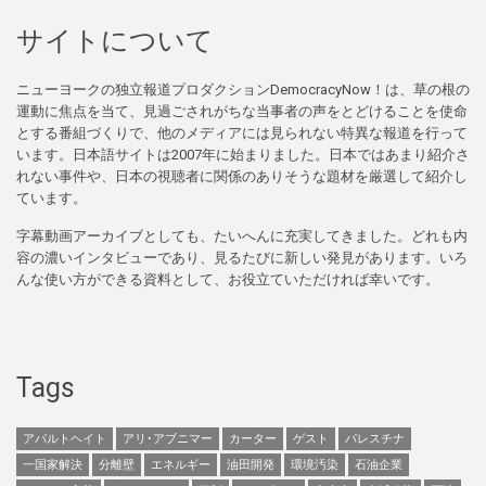
サイトについて
ニューヨークの独立報道プロダクションDemocracyNow！は、草の根の
運動に焦点を当て、見過ごされがちな当事者の声をとどけることを使命
とする番組づくりで、他のメディアには見られない特異な報道を行って
います。日本語サイトは2007年に始まりました。日本ではあまり紹介さ
れない事件や、日本の視聴者に関係のありそうな題材を厳選して紹介し
ています。
字幕動画アーカイブとしても、たいへんに充実してきました。どれも内
容の濃いインタビューであり、見るたびに新しい発見があります。いろ
んな使い方ができる資料として、お役立ていただければ幸いです。
Tags
アパルトヘイト
アリ･アブニマー
カーター
ゲスト
パレスチナ
一国家解決
分離壁
エネルギー
油田開発
環境汚染
石油企業