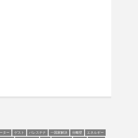
ーター
ゲスト
パレスチナ
一国家解決
分離壁
エネルギー