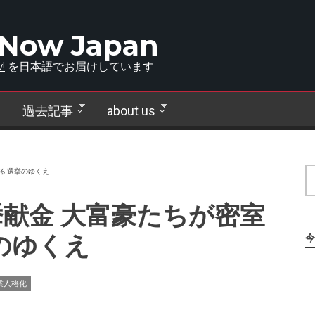
 Now Japan
!
を日本語でお届けしています
過去記事
about us
る 選挙のゆくえ
献金 大富豪たちが密室
のゆくえ
今
業人格化