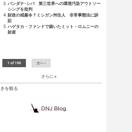
バンダナ･シバ 第三世界への環境汚染アウトソー
シングを批判
財政の戒厳令？ミシガン州住人 非常事態法に訴
訟
ハゲタカ・ファンドで築いたミット・ロムニーの
財産
1 of 190
次へ ›
さらに
続きを観る