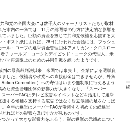
た共和党の全国大会には数千人のジャーナリストたちが取材
れた市内の一角では、11月の総選挙の行方に決定的な影響を
れていました。巨額の資金を投じて共和党候補を応援する大
ン・ポスト紙によれば、28日に行われた会議には、ブッシュ
カール・ローブの選挙資金管理団体アメリカン・クロスロー
s）や億万長者チャールズ・コークとデイビッド・コークの代理人、米
オバマ再選阻止のための共同作戦を練ったようです。
ド裁判の最高裁判決以来、米国では事実上、企業による選挙資
りました。候補者や政党への直接献金はできませんが、外角
l Action Committee）への寄付はいまや無制限に行えるよう
集めた資金管理団体の影響力が大きくなり、「スーパー
。スーパーPACはテレビ広告やイベントなどを活用して選挙
支援する候補を支持する広告ではなく対立候補の足をひっぱ
。今年の選挙はスーパーPACが活躍する初めての総選挙
がどれほどの影響を及ぼすかが見ものです。
をつかって大きな影響力をふるう、影の選挙の元締めについ