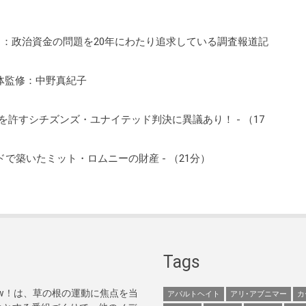
one）：政治資金の問題を20年にわたり追求している調査報道記
体監修：中野真紀子
許すシチズンズ・ユナイテッド判決に異議あり！ - （17
築いたミット・ロムニーの財産 - （21分）
Tags
Now！は、草の根の運動に焦点を当
アパルトヘイト
アリ･アブニマー
カ