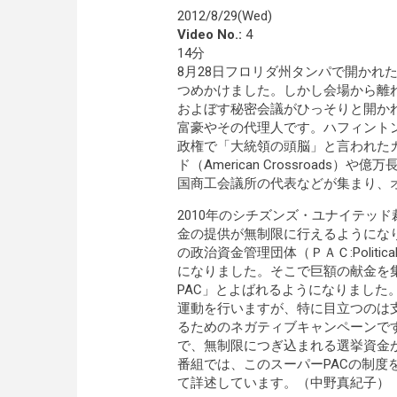
2012/8/29(Wed)
Video No.:
4
14分
8月28日フロリダ州タンパで開かれ
つめかけました。しかし会場から離
およぼす秘密会議がひっそりと開か
富豪やその代理人です。ハフィント
政権で「大統領の頭脳」と言われた
ド（American Crossroad
国商工会議所の代表などが集まり、
2010年のシチズンズ・ユナイテッ
金の提供が無制限に行えるようにな
の政治資金管理団体（ＰＡＣ:Politica
になりました。そこで巨額の献金を
PAC」とよばれるようになりました
運動を行いますが、特に目立つのは
るためのネガティブキャンペーンです
で、無制限につぎ込まれる選挙資金
番組では、このスーパーPACの制度
て詳述しています。（中野真紀子）