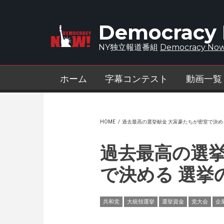
Skip to main content
Democracy
NY独立報道番組
Democracy Now
ホーム
字幕コンテスト
動画一覧
HOME
/
過去最高の選挙献金 大富豪たちが密室で決め
過去最高の選挙
で決める 選挙
共和党
大統領選挙
選挙資金
党大会
企