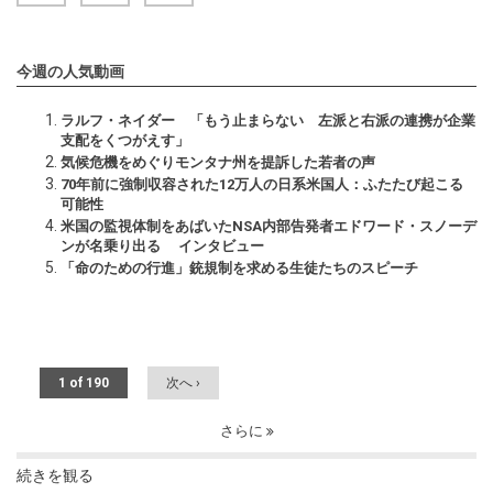
今週の人気動画
ラルフ・ネイダー 「もう止まらない 左派と右派の連携が企業
支配をくつがえす」
気候危機をめぐりモンタナ州を提訴した若者の声
70年前に強制収容された12万人の日系米国人：ふたたび起こる
可能性
米国の監視体制をあばいたNSA内部告発者エドワード・スノーデ
ンが名乗り出る インタビュー
「命のための行進」銃規制を求める生徒たちのスピーチ
1 of 190
次へ ›
さらに
続きを観る