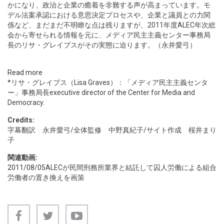
かになり、政治と企業の癒着を非難する声が高まっています。モ
デル法案承認における意思決定プロセスや、企業と議員との力関
係など、まだまだ不明瞭な点は残りますが、2011年度ALEC年次総
会から寄せられる情報を元に、メディア民主主義センター事務局
長のリサ・グレイブスがその実態に迫ります。（永井愛弓）
Read more
*リサ・グレイブス（Lisa Graves）：「メディア民主主義センタ
ー」事務局長executive director of the Center for Media and
Democracy.
Credits:
字幕翻訳 永井愛弓/全体監修 中野真紀子/サイト作成 桜井まり
子
関連動画:
2011/08/05
ALECが民間刑務所業界と結託して囚人労働による組合
労働者の置き換えを画策