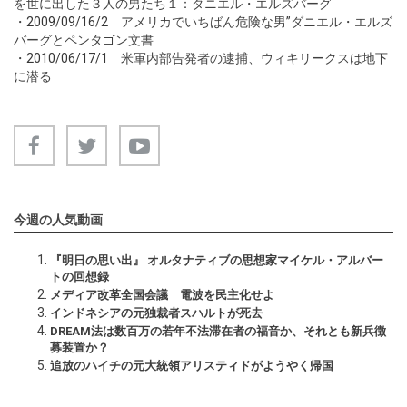
を世に出した３人の男たち１：ダニエル・エルズバーグ
・
2009/09/16/2
アメリカでいちばん危険な男”ダニエル・エルズ
バーグとペンタゴン文書
・
2010/06/17/1
米軍内部告発者の逮捕、ウィキリークスは地下
に潜る
今週の人気動画
『明日の思い出』 オルタナティブの思想家マイケル・アルバー
トの回想録
メディア改革全国会議 電波を民主化せよ
インドネシアの元独裁者スハルトが死去
DREAM法は数百万の若年不法滞在者の福音か、それとも新兵徴
募装置か？
追放のハイチの元大統領アリスティドがようやく帰国