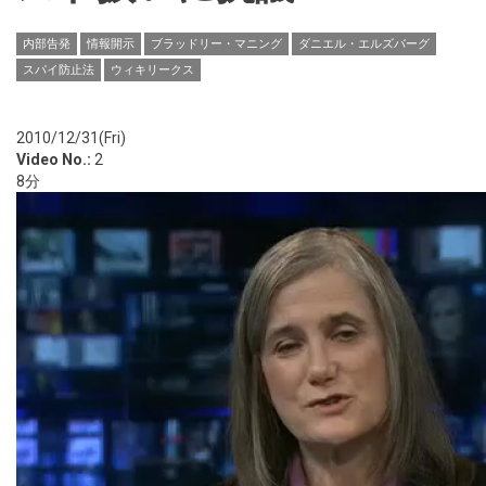
内部告発
情報開示
ブラッドリー・マニング
ダニエル・エルズバーグ
スパイ防止法
ウィキリークス
2010/12/31(Fri)
Video No.:
2
8分