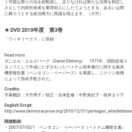
く可能な限りの法を総動員し、足りなければ新たな法律を制定し
さえして内部告発者を重罪犯人にしたてようとする、あるいは闇
に葬ろうとする政治権力に異議を唱えます。（大竹）
★ DVD 2010年度 第3巻
「ウィキリークス」に収録
Read more
ダニエル・エルズバーグ（Daniel Ellsberg） 1971年、国防総省ス
タッフとして作成にたずさわったベトナム戦争遂行に関する最高
機密報告書（ペンタゴン・ペーパーズ）を暴露し、ニクソン政権
によって指名手配された。
Credits:
字幕翻訳：大竹秀子／校正・全体監修：中野真紀子・桜井まり子
English Script:
http://www.democracynow.org/2010/12/31/pentagon_whistleblower_
関連動画:
・
2007/07/02/1
ペンタゴン・ペーパーズ（ベトナム機密文書）