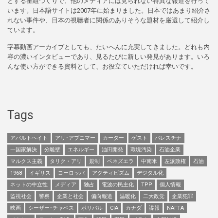
とする番組づくりで、他のメディアには見られない特異な報道を行って
います。日本語サイトは2007年に始まりました。日本ではあまり紹介さ
れない事件や、日本の視聴者に関係のありそうな題材を厳選して紹介し
ています。
字幕動画アーカイブとしても、たいへんに充実してきました。どれも内
容の濃いインタビューであり、見るたびに新しい発見があります。いろ
んな使い方ができる資料として、お役立ていただければ幸いです。
Tags
アパルトヘイト
アリ･アブニマー
カーター
ゲスト
パレスチナ
一国家解決
分離壁
エネルギー
油田開発
環境汚染
石油企業
マルクス主義
タリク・アリ
規制
ベネズエラ
中南米
左派政権
石油
1968
イギリス
ヨーロッパ
アクティビズム
デジタル化
ネットの中立性
メディア
独占
電波の民主化
TPP
個人情報
監視社会
警察
企業と社会
偏向報道
温暖化
二大政党
企業犯罪
映画
シーザー･チャベス
ボリバル
CIA
カナダ
諜報
NAFTA