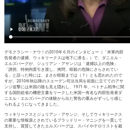
デモクラシー・ナウ！の2010年６月のインタビュー（「米軍内部
告発者の逮捕、ウィキリークスは地下に潜る」）で、ダニエル・
エルズバーグが、ジュリアン・アサンジは「逮捕以上の危険」
「誘拐、特例拘置引き渡し、拷問、暗殺の危険にさらされてい
る」と語った時には、まさか暗殺までは（？）とも思われたので
すが、2010年秋以降のスエーデン司法当局を前面に立ててのアサ
ンジ追撃には米国の陰も見え隠れし、1971 年、ベトナム戦争に関
する国防総省の機密文書をリークした米国一有名な内部告発者ダ
ニエル・エルズバーグの体験から出た警告の重みがずっしり感じ
られるようになってきました。
ウィキリークスとジュリアン・アサンジ、そしてウィキリークス
の重要な情報源とされているブラッドリー・マニングを一貫して
支持し、賞賛してきたエルズバーグは、スパイやテロリストを裁