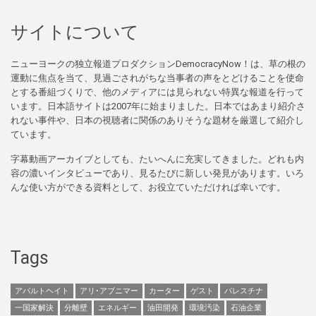
サイトについて
ニューヨークの独立報道プロダクションDemocracyNow！は、草の根の
運動に焦点を当て、見過ごされがちな当事者の声をとどけることを使命
とする番組づくりで、他のメディアには見られない特異な報道を行って
います。日本語サイトは2007年に始まりました。日本ではあまり紹介さ
れない事件や、日本の視聴者に関係のありそうな題材を厳選して紹介し
ています。
字幕動画アーカイブとしても、たいへんに充実してきました。どれも内
容の濃いインタビューであり、見るたびに新しい発見があります。いろ
んな使い方ができる資料として、お役立ていただければ幸いです。
Tags
アパルトヘイト
アリ･アブニマー
カーター
ゲスト
パレスチナ
一国家解決
分離壁
エネルギー
油田開発
環境汚染
石油企業