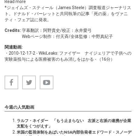
Read more
*ジェイムズ・スティール（
James Steele
）調査報道ジャーナリス
ト。ドナルド・バーレットと共同執筆の記事「死の薬」をヴァニ
ティ・フェア誌に発表。
Credits:
字幕翻訳：阿野貴史/校正：永井愛弓
Webページ制作：付天斉/全体監修：中野真紀子
関連動画:
・
2010-12-17-2
- WikiLeaks: ファイザー ナイジェリアで子供への
実験薬投与による医療被害のもみ消しをはかる - （16分）
今週の人気動画
ラルフ・ネイダー 「もう止まらない 左派と右派の連携が企業
支配をくつがえす」
米国の監視体制をあばいたNSA内部告発者エドワード・スノーデ