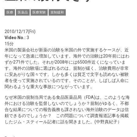
医療
医薬品
医療実験
規制緩和
2010/12/17(Fri)
Video No.:
3
15分
米国の製薬会社が新薬の治験を米国の外で実施するケースが、近
年になって急速に増加しています。海外での治験は20年前にはわ
ずか271件でした。それが2008年には6500件近くになっていま
す。海外の治験場に選ばれるのは、規制が緩く、治験費用が非常
に安あがりな国々です。しかも多くは貧乏で文字も読めない被験
者を使って実施されているのです。そのことが、しばしば人命に
関わるような重大な事故につながっています。
なぜ米国の規制当局である食品医薬品局（FDA)は、このような海
外における治験を監督しないのでしょうか？規制がゆるく、不都
合な結果についての報告義務も課されない海外治験のデータは信
頼できるのでしょうか？ この問題について調査報道記事を掲載
したジム・スティール記者に話を聞きました。(中野真紀子）