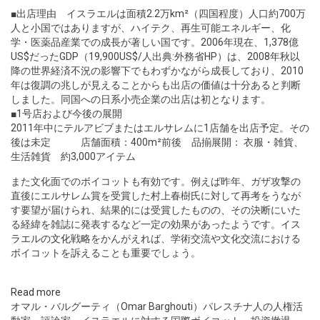
■出店理由 イスラエルは面積2.2万km²（四国程度）人口約700万
人と小国ではありますが、ハイテク、再生可能エネルギー、化
学・医薬品産業での成長が著しい国です。2006年現在、1,378億
US$だったGDP（19,900US$/人出典:外務省HP）は、2008年秋以
降の世界経済不況の影響下でもわずかながら成長しており、2010
年は復調の兆しが見えることからも出店の価値は十分あると判断
しました。同国への日系小売企業の出店は初となります。
■1号店および今後の展開
2011年中にテルアビブまたはエルサレムに1店舗を出店予定。その
後は未定 店舗面積：400m²前後 品揃展開： 衣服・雑貨、
生活雑貨 約3,000アイテム
また文化面でのボイコットも有効です。例えば昨年、ガザ攻撃の
直後にエルサレム賞を受賞した村上春樹氏に対して再考をうなが
す要望が届けられ、結果的には受賞したものの、その決断にいた
る経緯を雑誌に発表するなど一定の効果があったようです。
イス
ラエルの文化戦略
をかんがえれば、学術交流や文化交流における
ボイコットを訴えることも重要でしょう。
Read more
オマル・バルグーティ（Omar Barghouti）パレスチナ人の人権活