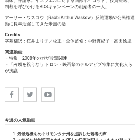
動家、評論家。イスラエルに対する国際ボイコット、投資撤退、
制裁を呼びかける
BDSキャンペーン
の創始者の一人。
アーサー・ワスコウ（Rabbi Arthur Waskow）反戦運動や公民権運
動に長年活躍してきた米国の活
Credits:
字幕翻訳：桜井まり子／校正・全体監修：中野真紀子・高田絵里
関連動画:
・
特集 2008年のガザ攻撃関連
・
「占領を祝うな!」トロント映画祭のテルアビブ特集に文化人ら
が抗議
今週の人気動画
気候危機をめぐりモンタナ州を提訴した若者の声