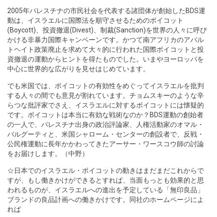
2005年パレスチナの市民社会を代表する諸団体が創始したBDS運
動は、イスラエルに国際法を順守させるためのボイコット
(Boycott)、投資撤退(Divest)、制裁(Sanction)を世界の人々に呼び
かける非暴力国際キャンペーンです。かつて南アフリカのアパル
トヘイト政策廃止を求めて大々的に行われた国際ボイコットと投
資撤退の運動からヒントを得たものでした。いまやヨーロッパを
中心に世界的な広がりを見せはじめています。
でも米国では、ボイコットの有効性をめぐってイスラエルを批判
する人々の間でも意見が割れています。
チョムスキー
のような辛
らつな批評家でさえ、イスラエルに対するボイコットには懐疑的
です。ボイコットは本当に有効な戦術なのか？BDS運動の創始者
の一人で、パレスチナ出身の政治評論家、人権活動家の
オマル・
バルグーティ
と、米国シャローム・センターの創設者で、反戦・
公民権運動に長年かかわってきたアーサー・ワースコウ師の討論
をお届けします。（中野）
☆日本でのイスラエル・ボイコットの動きはまだまだこれからで
すが、もし働きかけができるとすれば、当面もっとも効果的と思
われるものが、イスラエルへの進出を予定している「無印良品」
ブランドの良品計画への働きかけです。同社のホームページによ
れば