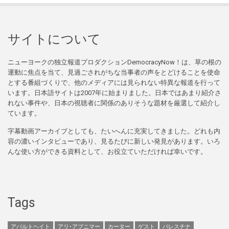
サイトについて
ニューヨークの独立報道プロダクションDemocracyNow！は、草の根の
運動に焦点を当て、見過ごされがちな当事者の声をとどけることを使命
とする番組づくりで、他のメディアには見られない特異な報道を行って
います。日本語サイトは2007年に始まりました。日本ではあまり紹介さ
れない事件や、日本の視聴者に関係のありそうな題材を厳選して紹介し
ています。
字幕動画アーカイブとしても、たいへんに充実してきました。どれも内
容の濃いインタビューであり、見るたびに新しい発見があります。いろ
んな使い方ができる資料として、お役立ていただければ幸いです。
Tags
アパルトヘイト
アリ･アブニマー
カーター
ゲスト
パレスチナ