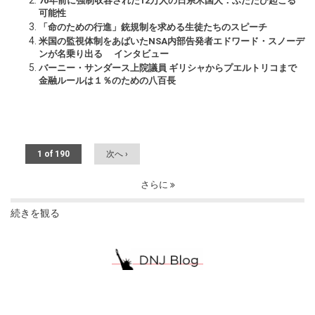
70年前に強制収容された12万人の日系米国人：ふたたび起こる
可能性
「命のための行進」銃規制を求める生徒たちのスピーチ
米国の監視体制をあばいたNSA内部告発者エドワード・スノーデ
ンが名乗り出る インタビュー
バーニー・サンダース上院議員 ギリシャからプエルトリコまで
金融ルールは１％のための八百長
1 of 190
次へ ›
さらに
続きを観る