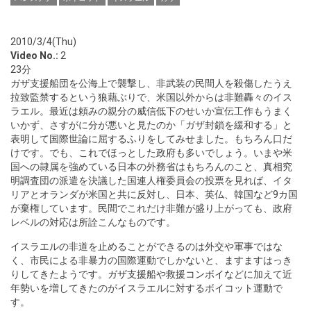
2010/3/4(Thu)
Video No.:
2
23分
ガザ支援船団を公海上で襲撃し、非武装の民間人を殺傷したうえ
拉致監禁するという狼藉ぶりで、米国以外からは非難轟々のイス
ラエル。最近は頼みの親分の威信低下のせいか宣伝工作もうまく
いかず、さすがに分が悪いと見たのか「ガザ封鎖を緩和する」と
表明して国際世論に屈するふりをしてみせました。もちろん口だ
けです。でも、これでほっとした政府も多いでしょう。いまや米
国への隷属を強めている日本の外務省はもちろんのこと、真相究
明調査団の派遣を決議した国連人権委員会の投票を見れば、イタ
リアとオランダが米国と共に反対し、日本、英仏、韓国など9カ国
が棄権しています。民間でこれだけ非難が盛り上がっても、政府
レベルの対応は所詮こんなものです。
イスラエルの非道を止めることができるのは外交や軍事ではな
く、市民による非暴力の国際運動でしかないと、ますますはっき
りしてきたようです。
ガザ支援船
や
救援コンボイ
などに加えて近
年勢いを増してきたのがイスラエルに対するボイコット運動で
す。