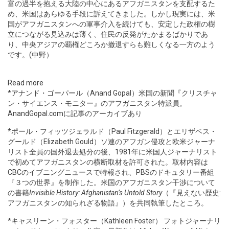
富の過半を抱える大陸の中心にあるアフガニスタンを支配するた
め、米国はあらゆる手段に訴えてきました。しかし現実には、米
国がアフガニスタンへの軍事介入を続けても、安定した政権の樹
立につながる見込みは薄く、住民の反発がたかまるばかりであ
り、中央アジアの覇権どころか撤退すらも難しくなる一方のよう
です。(中野）
Read more
*アナンド・ゴーパール（Anand Gopal）米国の新聞『クリスチャ
ン・サイエンス・モニター』のアフガニスタン特派員。
AnandGopal.comに記事のアーカイブあり
*ポール・フィッツジェラルド（Paul Fitzgerald）とエリザベス・
グールド（Elizabeth Gould）ソ連のアフガン侵攻と欧米ジャーナ
リスト全員の国外退去処分の後、1981年に米国人ジャーナリスト
で初めてアフガニスタンの横断取材を許可された。取材内容は
CBCのイブニングニュースで特報され、PBSのドキュタリー番組
『３つの世界』を制作した。米国のアフガニスタン干渉について
の書籍
Invisible History: Afghanistan’s Untold Story
（『見えない歴史:
アフガニスタンの知られざる物語』）を共同執筆したところ。
*キャスリーン・フォスター（Kathleen Foster） フォトジャーナリ