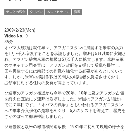
テロとの戦争
タリバン
ムジャヒディン
資源
2009/2/23(Mon)
Video No.:
9
35分
オバマ大統領は就任早々、アフガニスタンに展開する米軍の兵力
を1万7千人増強することを承認しました。増派は5月以降に実施さ
れ、アフガン駐留米軍の規模は5万5千人に拡大します。米駐留軍
のマキャナン司令官は、アフガン政府を支援して反乱を掃討し、
国を再建するには南部での作戦を強化する必要があるとしていま
す。しかし米軍の掃討作戦は民間人の犠牲者を急増させており、
占領軍に対する住民の反発が高まっています。
ソ連軍のアフガン撤退から今年で20年。10年に及ぶアフガン占領
を終えた直後にソ連邦は崩壊しました。米国のアフガン占領はす
でに７年目です。「オバマの戦争」ともいわれるアフガニスタン
への軍事介入強化の是非をめぐり、5人のゲストを迎えて、歴史を
さかのぼって徹底検証しました。
ソ連侵攻と欧米の報道機関追放後、1981年に初めて現地の様子を