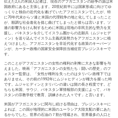
伝えた2人の米国人記者は、現在のアフガニスタンの紛争の源は米
国政府にあると主張します。20世紀前半には国家形成に向けてゆ
っくりと独自の近代化を遂げていたアフガニスタンでしたが、特
に70年代末からソ連と米国の代理戦争の地と化してしまったこと
が、順調な社会進化を捻じ曲げてしまったと彼らは言います。ソ
連の影響力をけん制するために米国は現地の非民主的な勢力を支
援し、パキスタンを介してイスラム圏からの志願兵（ムジャヒデ
ィン）を送り込んでイスラム主義武装勢力をアフガニスタンに植
えつけました。アフガニスタンを非近代化する政策のキーパーソ
ンが、カーター政権の国家安全保障担当補佐官ブレジンスキーで
す。
このことがアフガニスタンの女性の権利の剥奪に大きな影響を与
えました。映画「アフガニスタンの女性たち：闘いの歴史」のフ
ォスター監督は、「女性が権利を失ったのはタリバン政権下では
ありません、その前の1992年にムジャヒディンが権力を握った時
です。ムジャヒディンとタリバンの違いは髭の長さ程度です。ど
ちらも米国、サウジ、パキスタン軍情報部の支援によって、パキ
スタンの宗教学校で教育、訓練された人々です」と言います。
米国がアフガニスタンに関与し続ける理由は、ブレジンスキーに
よれば、この国が地理的に米国のユーラシア大陸支配の要にあた
るからでした。世界の石油の７割が埋蔵され、世界最多の人口と