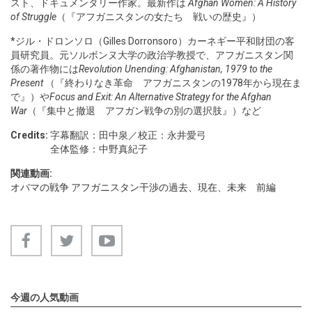
スト、ドキュメンタリー作家。最新作は
Afghan Women: A History
of Struggle
（『アフガニスタンの女たち 戦いの歴史』）
*ジル・ドロンソロ（Gilles Dorronsoro）カーネギー平和財団の客
員研究員。元ソルボンヌ大学の政治学教授で、アフガニスタン関
係の著作物には
Revolution Unending: Afghanistan, 1979 to the
Present
（『終わりなき革命 アフガニスタンの1978年から現在ま
で』）や
Focus and Exit: An Alternative Strategy for the Afghan
War
（『集中と撤退 アフガン戦争の別の選択肢』）など
Credits:
字幕翻訳：田中泉／校正：永井愛弓
全体監修：中野真紀子
関連動画:
オバマの戦争 アフガニスタン干渉の過去、現在、未来 前編
今週の人気動画