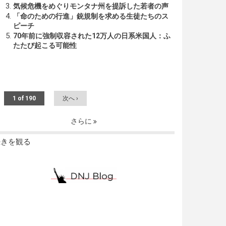
気候危機をめぐりモンタナ州を提訴した若者の声
「命のための行進」銃規制を求める生徒たちのス
ピーチ
70年前に強制収容された12万人の日系米国人：ふ
たたび起こる可能性
1 of 190
次へ ›
さらに
続きを観る