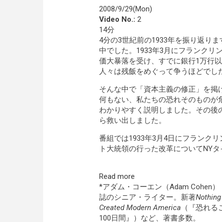
2008/9/29(Mon)
Video No.:
2
14分
4分の3世紀前の1933年を振り返
中でした。1933年3月にフランクリ
価大暴落を受け、すでに銀行1万行以
人々は残飯をめぐって争うほどでし
そんな中で「資本主義の修正」を掲
何もない、私たちの恐れそのものが
わかりやすく説明しました。その後の
ら救い出しました。
番組では1933年3月4日にフラン
ト大統領の行った改革についてNY
Read more
*アダム・コーエン（Adam Coh
誌のシニア・ライター。新著
Nothing 
Created Modern America
（『恐れる
100日間』）など、著書多数。