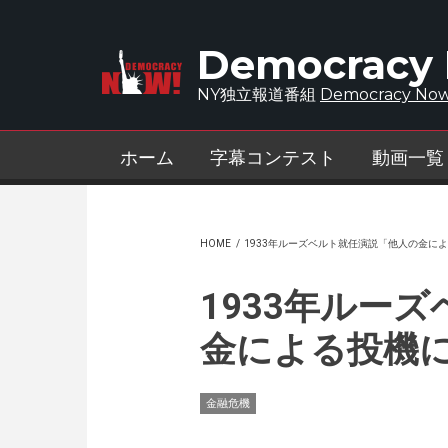
Skip to main content
Democracy
NY独立報道番組
Democracy Now
ホーム
字幕コンテスト
動画一覧
HOME
/
1933年ルーズベルト就任演説「他人の金に
1933年ルー
金による投機
金融危機