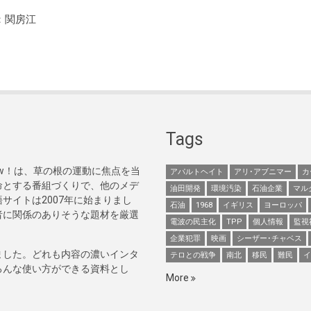
：関房江
Tags
Now！は、草の根の運動に焦点を当
アパルトヘイト
アリ･アブニマー
カ
命とする番組づくりで、他のメデ
油田開発
環境汚染
石油企業
マル
サイトは2007年に始まりまし
石油
1968
イギリス
ヨーロッパ
者に関係のありそうな題材を厳選
電波の民主化
TPP
個人情報
監視
企業犯罪
映画
シーザー･チャベス
ました。どれも内容の濃いインタ
テロとの戦争
南北
移民
難民
イ
ろんな使い方ができる資料とし
More