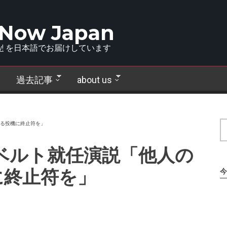
 Now Japan
!
を日本語でお届けしています
過去記事
about us
よる投機に終止符を」
ズベルト就任演説「他人の
に終止符を」
今