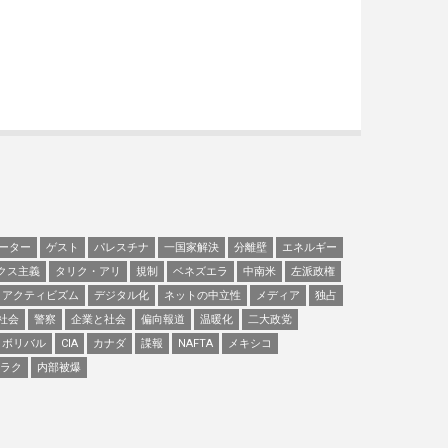
ーター
ゲスト
パレスチナ
一国家解決
分離壁
エネルギー
クス主義
タリク・アリ
規制
ベネズエラ
中南米
左派政権
アクティビズム
デジタル化
ネットの中立性
メディア
独占
社会
警察
企業と社会
偏向報道
温暖化
二大政党
ボリバル
CIA
カナダ
諜報
NAFTA
メキシコ
ラク
内部被爆