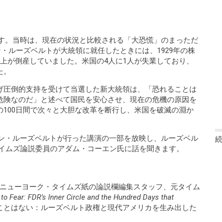
ります。当時は、現在の状況と比較される「大恐慌」のまっただ
ン・ルーズベルトが大統領に就任したときには、1929年の株
上が倒産していました。米国の4人に1人が失業しており、
た。
げ圧倒的支持を受けて当選した新大統領は、「恐れることは
危険なのだ」と述べて国民を安心させ、現在の危機の原因を
100日間で次々と大胆な改革を断行し、米国を破滅の淵か
クリン・ルーズベルトが行った講演の一部を放映し、ルーズベル
タイムズ論説委員のアダム・コーエン氏に話を聞きます。
en） ニューヨーク・タイムズ紙の論説欄編集スタッフ、元タイム
to Fear: FDR’s Inner Circle and the Hundred Days that
ことはない：ルーズベルト政権と現代アメリカを生み出した