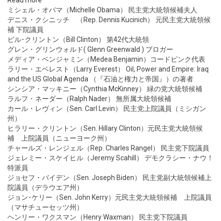
Read more
ミシェル・オバマ（Michelle Obama） 民主党大統領候補夫人
デニス・クシニッチ （Rep. Dennis Kucinich） 元民主党大統領候
補 下院議員
ビル･クリントン（Bill Clinton） 第42代大統領
グレン・グリンウォルド( Glenn Greenwald ) ブロガー
メディア・ベンジャミン（Medea Benjamin）コードピンク代表
ラリー・エベレスト（Larry Everest） Oil, Power and Empire: Iraq
and the US Global Agenda （『石油と権力と帝国』）の著者
シンシア・マッキニー（Cynthia McKinney） 緑の党大統領候補
ラルフ・ネーダー（Ralph Nader） 無所属大統領候補
カール・レヴィン（Sen. Carl Levin） 民主党上院議員（ミシガン
州）
ヒラリー・クリントン（Sen. Hillary Clinton）元民主党大統領候
補 上院議員（ニューヨーク州）
チャールズ・レンジェル（Rep. Charles Rangel） 民主党下院議員
ジェレミー・スケイヒル（Jeremy Scahill） デモクラシー・ナウ！
特派員
ジョセフ・バイデン（Sen. Joseph Biden） 民主党副大統領候補上
院議員（デラウエア州）
ジョン･ケリー（Sen. John Kerry）元民主党大統領候補 上院議員
（マサチューセッツ州）
ヘンリー・ワクスマン（Henry Waxman） 民主党下院議員