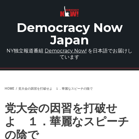
Skip to main content
Democracy Now
Japan
NY独立報道番組
Democracy Now!
を日本語でお届けし
ています
HOME
/
党大会の因習を打破せよ １．華麗なスピーチの陰で
党大会の因習を打破せ
よ １．華麗なスピーチ
の陰で