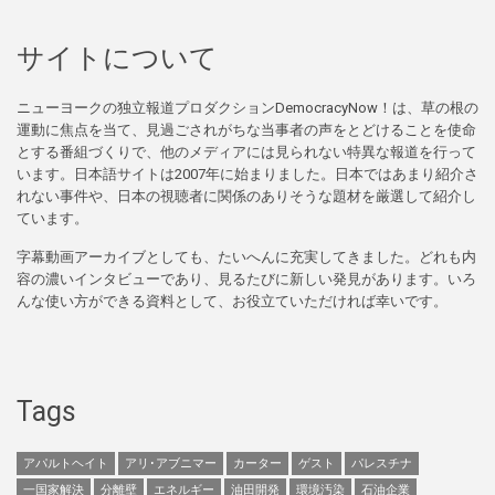
サイトについて
ニューヨークの独立報道プロダクションDemocracyNow！は、草の根の
運動に焦点を当て、見過ごされがちな当事者の声をとどけることを使命
とする番組づくりで、他のメディアには見られない特異な報道を行って
います。日本語サイトは2007年に始まりました。日本ではあまり紹介さ
れない事件や、日本の視聴者に関係のありそうな題材を厳選して紹介し
ています。
字幕動画アーカイブとしても、たいへんに充実してきました。どれも内
容の濃いインタビューであり、見るたびに新しい発見があります。いろ
んな使い方ができる資料として、お役立ていただければ幸いです。
Tags
アパルトヘイト
アリ･アブニマー
カーター
ゲスト
パレスチナ
一国家解決
分離壁
エネルギー
油田開発
環境汚染
石油企業