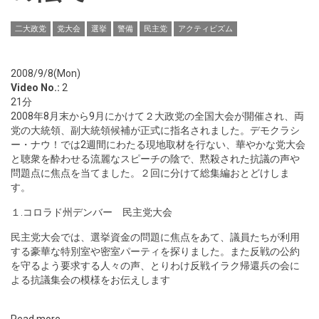
二大政党
党大会
選挙
警備
民主党
アクティビズム
2008/9/8(Mon)
Video No.:
2
21分
2008年8月末から9月にかけて２大政党の全国大会が開催され、両
党の大統領、副大統領候補が正式に指名されました。デモクラシ
ー・ナウ！では2週間にわたる現地取材を行ない、華やかな党大会
と聴衆を酔わせる流麗なスピーチの陰で、黙殺された抗議の声や
問題点に焦点を当てました。２回に分けて総集編おとどけしま
す。
１.コロラド州デンバー 民主党大会
民主党大会では、選挙資金の問題に焦点をあて、議員たちが利用
する豪華な特別室や密室パーティを探りました。また反戦の公約
を守るよう要求する人々の声、とりわけ反戦イラク帰還兵の会に
よる抗議集会の模様をお伝えします