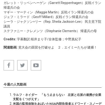
ガレット・リッペンヘーゲン（Garrett Reppenhagen）反戦イラン
帰還兵の会
マギー・マーティン（Maggie Martin）反戦イラン帰還兵の会
ジェフ・ミラード（Geoff Millard）反戦イラン帰還兵の会
シーラ・ジャクソン=リー（Rep. Sheila Jackson-Lee） 民主党下院
議員
ステファニー・クレメンツ（Stephanie Clements） 帰還兵の母
Credits:
字幕翻訳:桜井まり子/全体監修；中野真紀子
関連動画:
党大会の因習を打破せよ ２．エイミーたちが逮捕！
今週の人気動画
ラルフ・ネイダー 「もう止まらない 左派と右派の連携が企業
支配をくつがえす」
米国の監視体制をあばいたNSA内部告発者エドワード・スノーデ