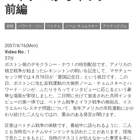
前編
反戦
ハワード・ジン
ベトナム
ノーム･チョムスキー
アクティビズム
2007/4/16(Mon)
Video No.:
1
37分
ボストン発のデモクラシー・ナウ！の特別配信です。アメリカの
独立戦争が始まったレキシントンの戦いを記念して、マサチュー
セッツ州では４月16日が「愛国記念日」という祝日です。この
日、ボストンに住む反戦運動の大御所ノーム・チョムスキーとハ
ワード・ジンが、ふたりそろってインタビューに応じるという豪
華な場面が実現しました。二日間に分けて放送された共同インタ
ビューの第一弾では、ベトナム戦争とイラク戦争の相似点、イス
ラエル=パレスチナ問題について、長年アメリカの市民運動にかか
わり続けた二人ならではの、重みのある発言が聞けます。
圧巻はベトナム戦争の体験です。番組中に語られるように、二人
とも当時北ベトナムやインドシナを訪れたことがあります。現地
で見たことをもとに、当時のマスコミが伝えなかった事実を本に