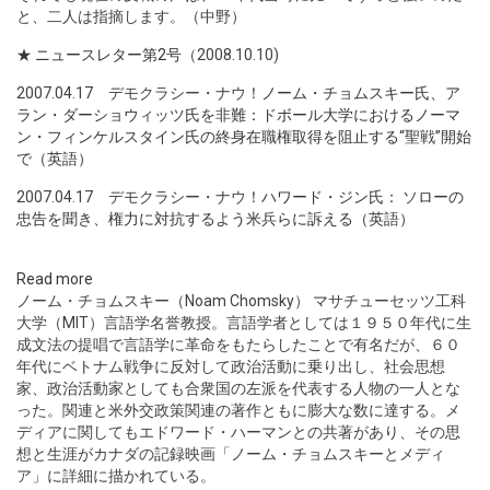
と、二人は指摘します。（中野）
★ ニュースレター第2号
（2008.10.10)
2007.04.17 デモクラシー・ナウ！
ノーム・チョムスキー氏、ア
ラン・ダーショウィッツ氏を非難：ドボール大学におけるノーマ
ン・フィンケルスタイン氏の終身在職権取得を阻止する“聖戦”開始
で（英語）
2007.04.17 デモクラシー・ナウ！
ハワード・ジン氏： ソローの
忠告を聞き、権力に対抗するよう米兵らに訴える（英語）
Read more
ノーム・チョムスキー（Noam Chomsky） マサチューセッツ工科
大学（MIT）言語学名誉教授。言語学者としては１９５０年代に生
成文法の提唱で言語学に革命をもたらしたことで有名だが、６０
年代にベトナム戦争に反対して政治活動に乗り出し、社会思想
家、政治活動家としても合衆国の左派を代表する人物の一人とな
った。関連と米外交政策関連の著作ともに膨大な数に達する。メ
ディアに関してもエドワード・ハーマンとの共著があり、その思
想と生涯がカナダの記録映画「ノーム・チョムスキーとメディ
ア」に詳細に描かれている。