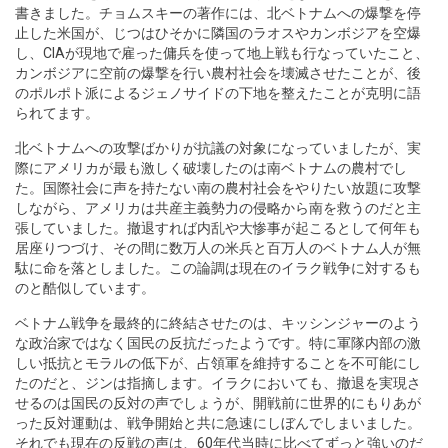
書きました。チョムスキーの著作には、北ベトナムへの爆撃を停
止した米国が、じつはひそかに隣国のラオスやカンボジアを空爆
し、CIAが現地で雇った傭兵を使って地上戦も行なっていたこと、
カンボジアに空前の爆撃を行い農村社会を壊滅させたことが、後
のポルポト派によるジェノサイドの下地を整えたことが克明に語
られてます。
北ベトナムへの攻撃ばかりが抗議の対象になっていましたが、実
際にアメリカが最も激しく破壊したのは南ベトナムの農村でし
た。国際社会に声を持たない南の農村社会をやりたい放題に攻撃
しながら、アメリカは共産主義勢力の侵略から南を救うのだと主
張していました。撤退すれば内乱や大惨事が起こるとして何年も
居座りつづけ、その間に数万人の米兵と百万人のベトナム人が無
駄に命を落としました。この論調は現在のイラク戦争に対するも
のと酷似しています。
ベトナム戦争を最終的に終結させたのは、キッシンジャーのよう
な政治家ではなく国民の反抗だったようです。特に軍隊内部の激
しい抵抗とモラルの低下が、占領軍を維持することを不可能にし
たのだと、ジンは指摘します。イラクにおいても、撤退を実現さ
せるのは国民の反対の声でしょうが、開戦前に世界的にもりあが
った反対運動は、戦争開始と共に急速にしぼんでしまいました。
それでも現在の反戦の声は、60年代当時に比べてずっと強いのだ