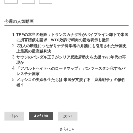
今週の人気動画
TPPの本当の危険：トランスカナダ社がパイプライン却下で米国
に損害賠償を請求 WTO敗訴で精肉の産地表示も撤回
7万人の断種につながりナチ科学者の弁護にも引用された米国史
上最悪の最高裁判決
サウジのバンダル王子がシリア反政府勢力を支援 1980年代の再
現か
「アパルトヘイトへのロードマップ」 バンツースタン化するパ
レスチナ国家
メキシコの失踪学生たちは 米国が支援する「麻薬戦争」の犠牲
者？
‹ 前へ
4 of 190
次へ ›
さらに