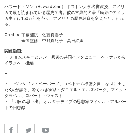
ハワード・ジン（Howard Zinn） ボストン大学名誉教授。アメリ
カで最も読まれている歴史学者。彼の古典的名著『民衆のアメリ
カ史』は150万部を売り、アメリカの歴史教育を変えたといわれ
る。
Credits:
字幕翻訳：佐藤真喜子
全体監修：中野真紀子 高田絵里
関連動画:
・
チョムスキーとジン、異例の共同インタビュー ベトナムから
イラクへ 後編
--
・
「ペンタゴン・ペーパーズ」（ベトナム機密文書）を世に出し
た3人が語る、驚くべき実話：ダニエル・エルズバーグ、マイク・
グラベル、ロバート・ウェスト
・
『明日の思い出』 オルタナティブの思想家マイケル・アルバー
トの回想録