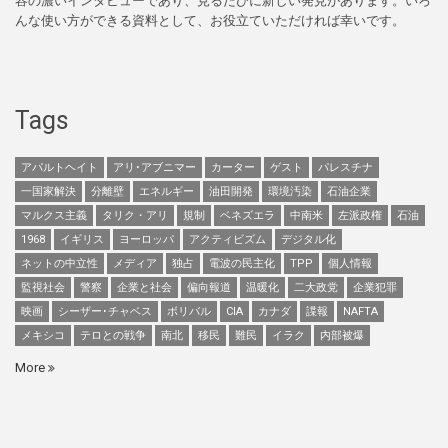
容の濃いインタビューであり、見るたびに新しい発見があります。いろ
んな使い方ができる資料として、お役立ていただければ幸いです。
Tags
アパルトヘイト
アリ･アブニマー
カーター
ゲスト
パレスチナ
一国家解決
分離壁
エネルギー
油田開発
環境汚染
石油企業
マルクス主義
タリク・アリ
規制
ベネズエラ
中南米
左派政権
石油
1968
イギリス
ヨーロッパ
アクティビズム
デジタル化
ネットの中立性
メディア
独占
電波の民主化
TPP
個人情報
監視社会
警察
企業と社会
偏向報道
温暖化
二大政党
企業犯罪
映画
シーザー･チャベス
ボリバル
CIA
カナダ
諜報
NAFTA
メキシコ
テロとの戦争
南北
移民
難民
イラク
内部被爆
More