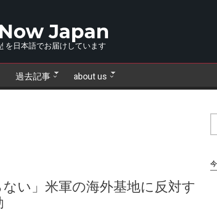
 Now Japan
!
を日本語でお届けしています
過去記事
about us
今
らない」米軍の海外基地に反対す
動