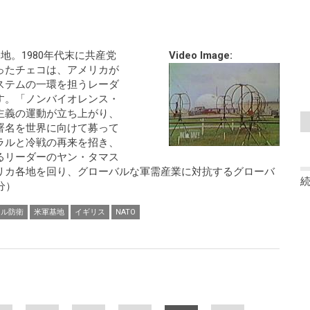
地。1980年代末に共産党
Video Image:
ったチェコは、アメリカが
ステムの一環を担うレーダ
す。「ノンバイオレンス・
主義の運動が立ち上がり、
署名を世界に向けて募って
ラルと冷戦の再来を招き、
るリーダーのヤン・タマス
リカ各地を回り、グローバルな軍需産業に対抗するグローバ
分）
イル防衛
米軍基地
イギリス
NATO