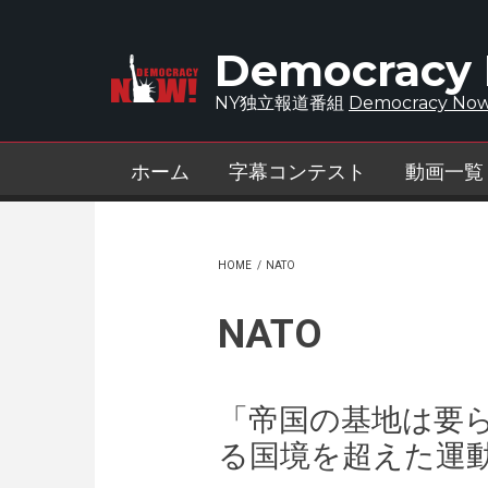
Skip to main content
Democracy
NY独立報道番組
Democracy Now
ホーム
字幕コンテスト
動画一覧
HOME
/
NATO
NATO
「帝国の基地は要
る国境を超えた運