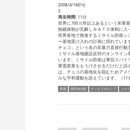
2008/4/18(Fri)
3
再生時間:
11分
世界に700カ所以上あるという米軍基
独裁体制が瓦解しＮＡＴＯ体制に入
世界各地で推進するミサイル防衛シ
ー基地受け入れの計画に揺れていま
チェコ」という名の非暴力直接行動
ミサイル基地建設反対のオンライン
います。ミサイル防衛は軍拡スパイ
軍需産業をもうけさせるだけだと語
は、チェコの基地化を阻むためアメ
ルな平和運動を訴えています。（11
島国
殖民地支配
ディエゴガルシア
ミサ
Pages