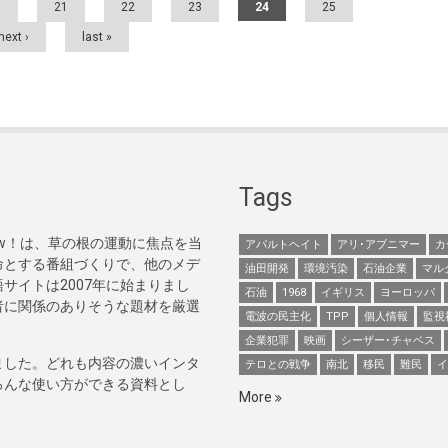
0
21
22
23
24
25
next ›
last »
Tags
Now！は、草の根の運動に焦点を当
アパルトヘイト
アリ･アブニマー
カ
命とする番組づくりで、他のメデ
油田開発
環境汚染
石油企業
マル
サイトは2007年に始まりまし
石油
1968
イギリス
ヨーロッパ
者に関係のありそうな題材を厳選
電波の民主化
TPP
個人情報
監視
企業犯罪
映画
シーザー･チャベス
ました。どれも内容の濃いインタ
テロとの戦争
南北
移民
難民
イ
ろんな使い方ができる資料とし
More