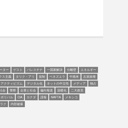
ーター
ゲスト
パレスチナ
一国家解決
分離壁
エネルギー
クス主義
タリク・アリ
規制
ベネズエラ
中南米
左派政権
アクティビズム
デジタル化
ネットの中立性
メディア
独占
社会
警察
企業と社会
偏向報道
温暖化
二大政党
ボリバル
CIA
カナダ
諜報
NAFTA
メキシコ
ラク
内部被爆