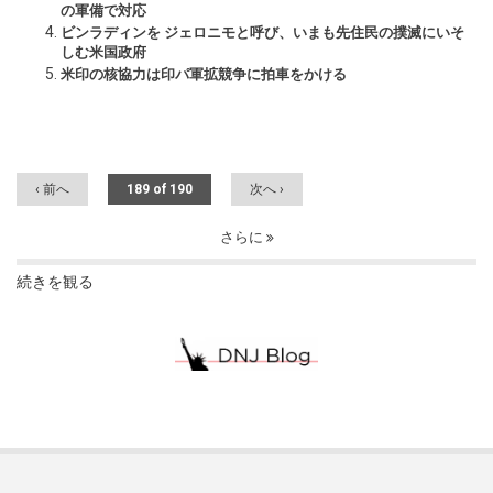
の軍備で対応
ビンラディンを ジェロニモと呼び、いまも先住民の撲滅にいそ
しむ米国政府
米印の核協力は印パ軍拡競争に拍車をかける
‹ 前へ
189 of 190
次へ ›
さらに
続きを観る