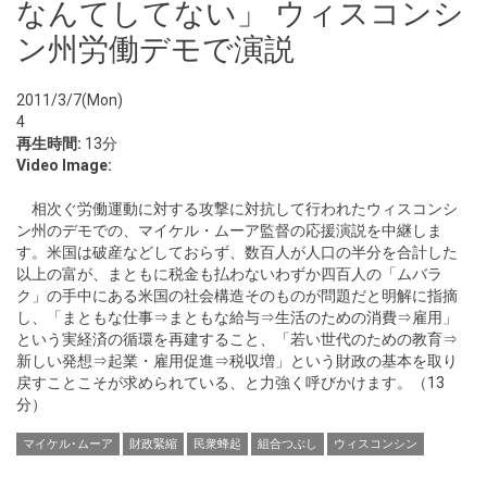
なんてしてない」 ウィスコンシ
ン州労働デモで演説
2011/3/7(Mon)
4
再生時間:
13分
Video Image:
相次ぐ労働運動に対する攻撃に対抗して行われたウィスコンシ
ン州のデモでの、マイケル・ムーア監督の応援演説を中継しま
す。米国は破産などしておらず、数百人が人口の半分を合計した
以上の富が、まともに税金も払わないわずか四百人の「ムバラ
ク」の手中にある米国の社会構造そのものが問題だと明解に指摘
し、「まともな仕事⇒まともな給与⇒生活のための消費⇒雇用」
という実経済の循環を再建すること、「若い世代のための教育⇒
新しい発想⇒起業・雇用促進⇒税収増」という財政の基本を取り
戻すことこそが求められている、と力強く呼びかけます。（13
分）
マイケル･ムーア
財政緊縮
民衆蜂起
組合つぶし
ウィスコンシン