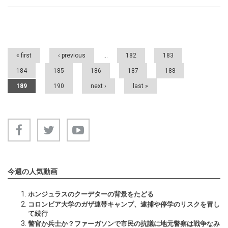
Pages
« first
‹ previous
…
182
183
184
185
186
187
188
189
190
next ›
last »
今週の人気動画
ホンジュラスのクーデターの背景をたどる
コロンビア大学のガザ連帯キャンプ、逮捕や停学のリスクを冒し
て続行
警官か兵士か？ファーガソンで市民の抗議に地元警察は戦争なみ