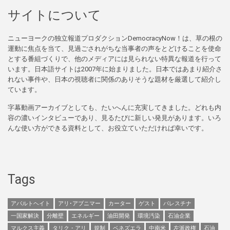
サイトについて
ニューヨークの独立報道プロダクションDemocracyNow！は、草の根の
運動に焦点を当て、見過ごされがちな当事者の声をとどけることを使命
とする番組づくりで、他のメディアには見られない特異な報道を行って
います。日本語サイトは2007年に始まりました。日本ではあまり紹介さ
れない事件や、日本の視聴者に関係のありそうな題材を厳選して紹介し
ています。
字幕動画アーカイブとしても、たいへんに充実してきました。どれも内
容の濃いインタビューであり、見るたびに新しい発見があります。いろ
んな使い方ができる資料として、お役立ていただければ幸いです。
Tags
アパルトヘイト
アリ･アブニマー
カーター
ゲスト
パレスチナ
一国家解決
分離壁
エネルギー
油田開発
環境汚染
石油企業
マルクス主義
タリク・アリ
規制
ベネズエラ
中南米
左派政権
石油