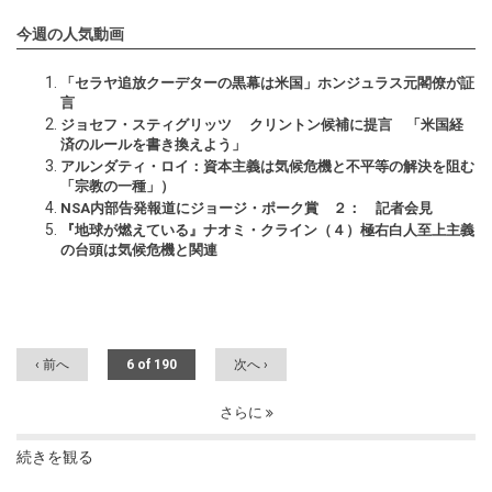
今週の人気動画
「セラヤ追放クーデターの黒幕は米国」ホンジュラス元閣僚が証
言
ジョセフ・スティグリッツ クリントン候補に提言 「米国経
済のルールを書き換えよう」
アルンダティ・ロイ：資本主義は気候危機と不平等の解決を阻む
「宗教の一種」）
NSA内部告発報道にジョージ・ポーク賞 ２： 記者会見
『地球が燃えている』ナオミ・クライン（４）極右白人至上主義
の台頭は気候危機と関連
‹ 前へ
6 of 190
次へ ›
さらに
続きを観る