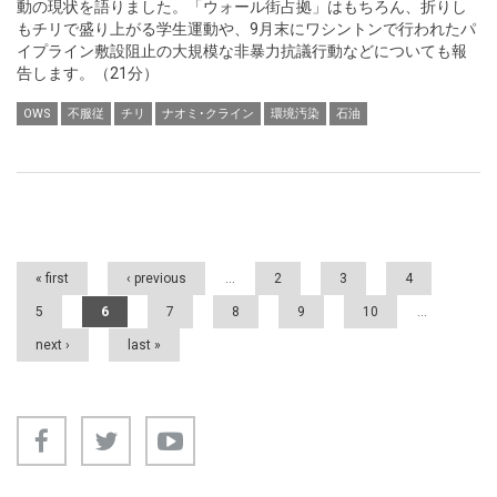
動の現状を語りました。「ウォール街占拠」はもちろん、折りし
もチリで盛り上がる学生運動や、9月末にワシントンで行われたパ
イプライン敷設阻止の大規模な非暴力抗議行動などについても報
告します。（21分）
OWS
不服従
チリ
ナオミ･クライン
環境汚染
石油
Pages
« first
‹ previous
…
2
3
4
5
6
7
8
9
10
…
next ›
last »