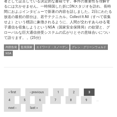
者として証言している決定的な書籍です。事件の重要性を理解す
るには欠かせません。一時帰国した折にDNスタジオを訪れ、長時
間におよぶインタビューで新著の内容を話しました。2日にわたる
放送の最初の部分は、若干テクニカル。Collect It All（すべて収集
せよ）という標語に象徴されるように、人間が交わすあらゆる電
子通信を収集しようというNSA（国家安全保障局）の欲望と、グ
ローバルな巨大通信傍受システムの広がりとその意味合いについ
て語ります。 。(25分)
内部告発
監視国家
エドワード・スノーデン
グレン・グリーンウォルド
NSA
Pages
« first
‹ previous
1
2
3
4
5
6
7
8
9
…
next ›
last »