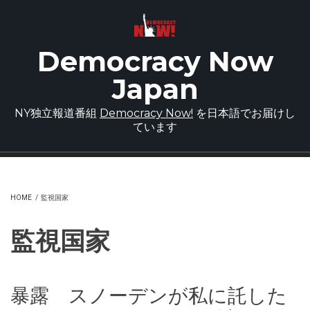
Skip to main content
Democracy Now
Japan
NY独立報道番組
Democracy Now!
を日本語でお届けし
ています
HOME
/
監視国家
監視国家
暴露 スノーデンが私に託した