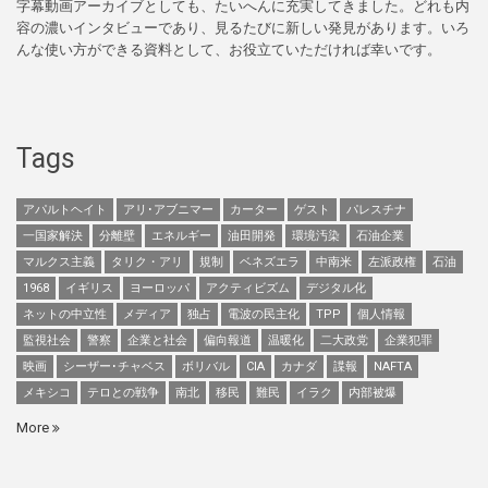
字幕動画アーカイブとしても、たいへんに充実してきました。どれも内
容の濃いインタビューであり、見るたびに新しい発見があります。いろ
んな使い方ができる資料として、お役立ていただければ幸いです。
Tags
アパルトヘイト
アリ･アブニマー
カーター
ゲスト
パレスチナ
一国家解決
分離壁
エネルギー
油田開発
環境汚染
石油企業
マルクス主義
タリク・アリ
規制
ベネズエラ
中南米
左派政権
石油
1968
イギリス
ヨーロッパ
アクティビズム
デジタル化
ネットの中立性
メディア
独占
電波の民主化
TPP
個人情報
監視社会
警察
企業と社会
偏向報道
温暖化
二大政党
企業犯罪
映画
シーザー･チャベス
ボリバル
CIA
カナダ
諜報
NAFTA
メキシコ
テロとの戦争
南北
移民
難民
イラク
内部被爆
More