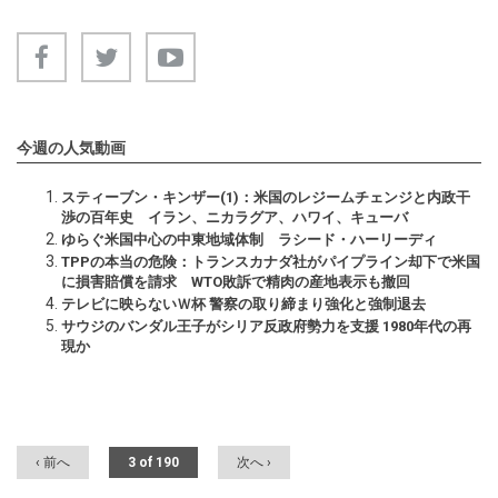
今週の人気動画
スティーブン・キンザー(1)：米国のレジームチェンジと内政干
渉の百年史 イラン、ニカラグア、ハワイ、キューバ
ゆらぐ米国中心の中東地域体制 ラシード・ハーリーディ
TPPの本当の危険：トランスカナダ社がパイプライン却下で米国
に損害賠償を請求 WTO敗訴で精肉の産地表示も撤回
テレビに映らないＷ杯 警察の取り締まり強化と強制退去
サウジのバンダル王子がシリア反政府勢力を支援 1980年代の再
現か
‹ 前へ
3 of 190
次へ ›