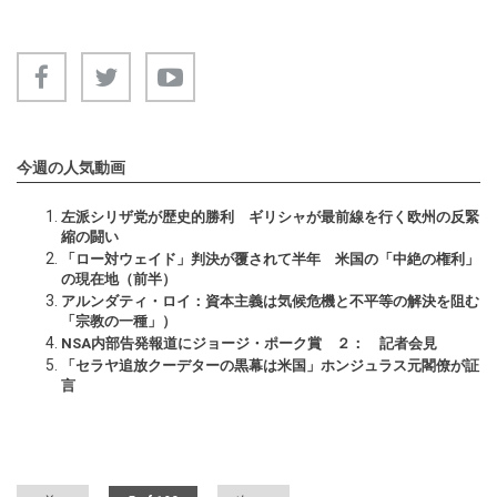
今週の人気動画
左派シリザ党が歴史的勝利 ギリシャが最前線を行く欧州の反緊
縮の闘い
「ロー対ウェイド」判決が覆されて半年 米国の「中絶の権利」
の現在地（前半）
アルンダティ・ロイ：資本主義は気候危機と不平等の解決を阻む
「宗教の一種」）
NSA内部告発報道にジョージ・ポーク賞 ２： 記者会見
「セラヤ追放クーデターの黒幕は米国」ホンジュラス元閣僚が証
言