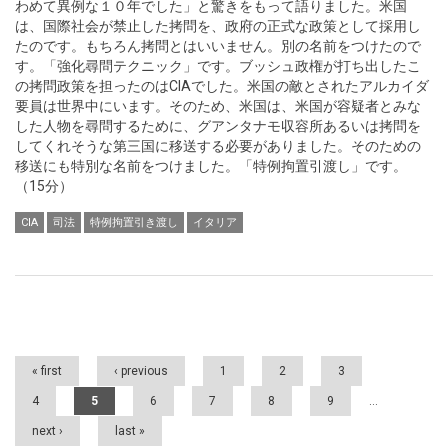
わめて異例な１０年でした」と驚きをもって語りました。米国
は、国際社会が禁止した拷問を、政府の正式な政策として採用し
たのです。もちろん拷問とはいいません。別の名前をつけたので
す。「強化尋問テクニック」です。ブッシュ政権が打ち出したこ
の拷問政策を担ったのはCIAでした。米国の敵とされたアルカイダ
要員は世界中にいます。そのため、米国は、米国が容疑者とみな
した人物を尋問するために、グアンタナモ収容所あるいは拷問を
してくれそうな第三国に移送する必要がありました。そのための
移送にも特別な名前をつけました。「特例拘置引渡し」です。
（15分）
CIA
司法
特例拘置引き渡し
イタリア
Pages
« first
‹ previous
1
2
3
4
5
6
7
8
9
…
next ›
last »