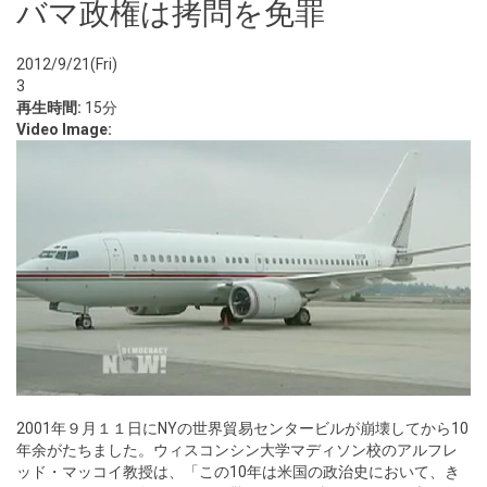
バマ政権は拷問を免罪
2012/9/21(Fri)
3
再生時間:
15分
Video Image:
2001年９月１１日にNYの世界貿易センタービルが崩壊してから10
年余がたちました。ウィスコンシン大学マディソン校のアルフレ
ッド・マッコイ教授は、「この10年は米国の政治史において、き