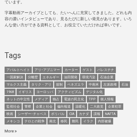
ています。
字幕動画アーカイブとしても、たいへんに充実してきました。どれも内
容の濃いインタビューであり、見るたびに新しい発見があります。いろ
んな使い方ができる資料として、お役立ていただければ幸いです。
Tags
アパルトヘイト
アリ･アブニマー
カーター
ゲスト
パレスチナ
一国家解決
分離壁
エネルギー
油田開発
環境汚染
石油企業
マルクス主義
タリク・アリ
規制
ベネズエラ
中南米
左派政権
石油
1968
イギリス
ヨーロッパ
アクティビズム
デジタル化
ネットの中立性
メディア
独占
電波の民主化
TPP
個人情報
監視社会
警察
企業と社会
偏向報道
温暖化
二大政党
企業犯罪
映画
シーザー･チャベス
ボリバル
CIA
カナダ
諜報
NAFTA
メキシコ
テロとの戦争
南北
移民
難民
イラク
内部被爆
More