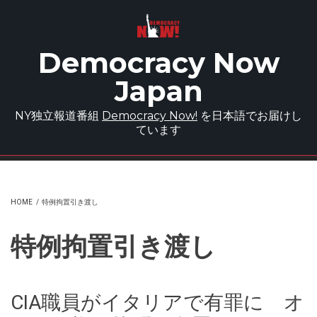
Skip to main content
Democracy Now
Japan
NY独立報道番組
Democracy Now!
を日本語でお届けし
ています
HOME
/
特例拘置引き渡し
特例拘置引き渡し
CIA職員がイタリアで有罪に オ