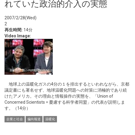
れていた政治的介入の実態
2007/2/28(Wed)
2
再生時間:
14分
Video Image:
地球上の温暖化ガスの4分の１を排出するといわれながら、京都
議定書にも署名せず、地球温暖化問題への対策に消極的であり続
けたアメリカ。その理由と情報操作の実態を、「Union of
Concerned Scientists = 憂慮する科学者同盟」の代表が説明しま
す。（14分）
企業と社会
偏向報道
温暖化