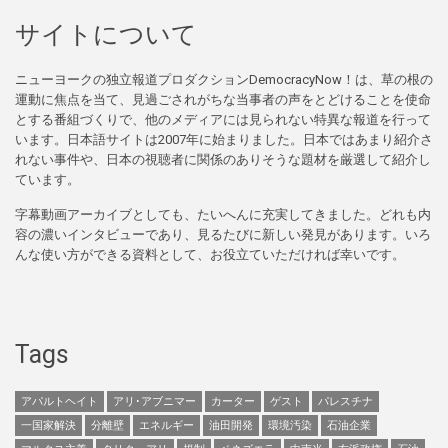
サイトについて
ニューヨークの独立報道プロダクションDemocracyNow！は、草の根の
運動に焦点を当て、見過ごされがちな当事者の声をとどけることを使命
とする番組づくりで、他のメディアには見られない特異な報道を行って
います。日本語サイトは2007年に始まりました。日本ではあまり紹介さ
れない事件や、日本の視聴者に関係のありそうな題材を厳選して紹介し
ています。
字幕動画アーカイブとしても、たいへんに充実してきました。どれも内
容の濃いインタビューであり、見るたびに新しい発見があります。いろ
んな使い方ができる資料として、お役立ていただければ幸いです。
Tags
アパルトヘイト
アリ･アブニマー
カーター
ゲスト
パレスチナ
一国家解決
分離壁
エネルギー
油田開発
環境汚染
石油企業