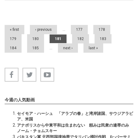
Pages
« first
‹ previous
…
177
178
179
180
181
182
183
184
185
…
next ›
last »
今週の人気動画
セイモア・ハーシュ 「アラブの春」と湾岸諸国、サウジアラビ
ア、米国
アナポリスから中東平和は生まれない 頼みは民衆の連帯のみ
ノーム・チョムスキー
パキスタン軍 北西部国境地帯でタリバン掃討作戦 D･バーサミ