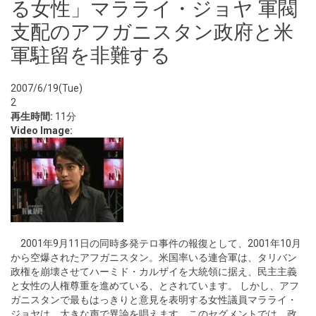
る女性」マラライ・ジョヤ 軍閥
支配のアフガニスタン政府と米
軍駐留を非難する
2007/6/19(Tue)
2
再生時間:
11分
Video Image:
2001年9月11日の同時多発テロ事件の報復として、2001年10月
から空爆されたアフガニスタン。米国率いる連合軍は、タリバン
政権を崩壊させてハーミド・カルザイを大統領に据え、民主主義
と女性の人権尊重を進めている、とされています。 しかし、アフ
ガニスタンで最もはっきりと意見を表明する女性議員マラライ・
ジョヤは、大きな声で異論を唱えます。このセグメントでは、政