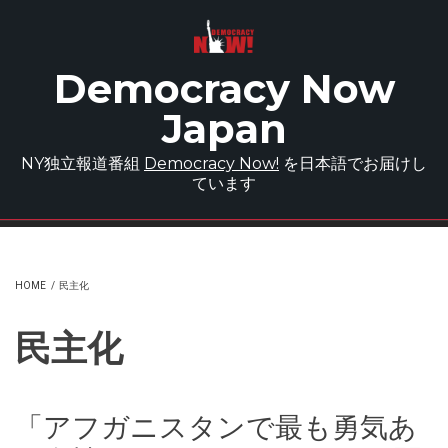
Skip to main content
Democracy Now
Japan
NY独立報道番組
Democracy Now!
を日本語でお届けし
ています
HOME
/
民主化
民主化
「アフガニスタンで最も勇気あ