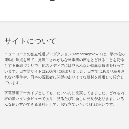
サイトについて
ニューヨークの独立報道プロダクションDemocracyNow！は、草の根の
運動に焦点を当て、見過ごされがちな当事者の声をとどけることを使命
とする番組づくりで、他のメディアには見られない特異な報道を行って
います。日本語サイトは2007年に始まりました。日本ではあまり紹介さ
れない事件や、日本の視聴者に関係のありそうな題材を厳選して紹介し
ています。
字幕動画アーカイブとしても、たいへんに充実してきました。どれも内
容の濃いインタビューであり、見るたびに新しい発見があります。いろ
んな使い方ができる資料として、お役立ていただければ幸いです。