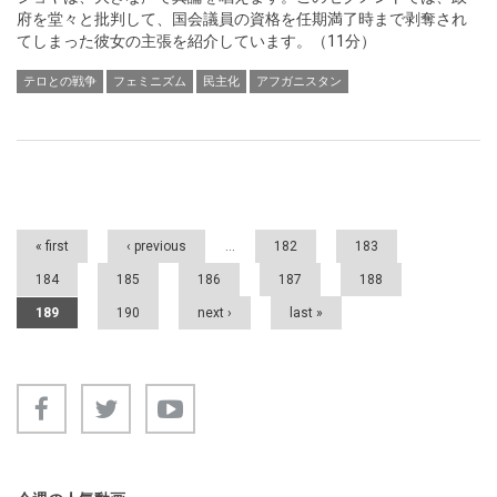
府を堂々と批判して、国会議員の資格を任期満了時まで剥奪され
てしまった彼女の主張を紹介しています。（11分）
テロとの戦争
フェミニズム
民主化
アフガニスタン
Pages
« first
‹ previous
…
182
183
184
185
186
187
188
189
190
next ›
last »