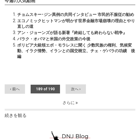
今週の人気動画
チョムスキー･ジン異例の共同インタビュー 市民的不服従の勧め
エコノミックヒットマンが明かす世界金融市場崩壊の理由とやり
直しの道
アン・ジョーンズが語る新著『終結しても終わらない戦争』
バラク・オバマと米国の外交政策の今後
ボリビア大統領エボ・モラレスに聞く 少数民族の権利、気候変
動、イラク情勢、イランとの国交樹立、チェ・ゲバラの功績 後
編
‹ 前へ
189 of 190
次へ ›
さらに
続きを観る