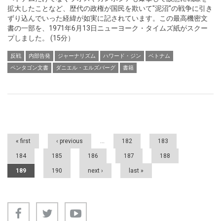
拡大したことなど、歴代の政権が国民を欺いて"泥沼"の戦争に引き
ずり込んでいった経緯が如実に記されています。この最高機密文
書の一部を、1971年6月13日ニューヨーク・タイムズ紙がスクー
プしました。 (15分）
反戦
内部告発
ジャーナリズム
ハワード・ジン
ベトナム
ペンタゴン文書
ダニエル・エルズバーグ
書籍
Pages
« first
‹ previous
…
182
183
184
185
186
187
188
189
190
next ›
last »