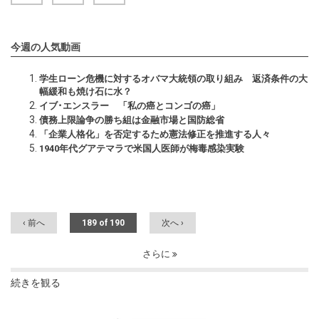
今週の人気動画
学生ローン危機に対するオバマ大統領の取り組み 返済条件の大
幅緩和も焼け石に水？
イブ･エンスラー 「私の癌とコンゴの癌」
債務上限論争の勝ち組は金融市場と国防総省
「企業人格化」を否定するため憲法修正を推進する人々
1940年代グアテマラで米国人医師が梅毒感染実験
‹ 前へ
189 of 190
次へ ›
さらに
続きを観る