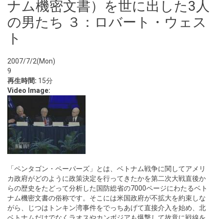
ナム機密文書）を世に出した3人
の男たち ３：ロバート・ウェス
ト
2007/7/2(Mon)
9
再生時間:
15分
Video Image:
「ペンタゴン・ペーパーズ」とは、ベトナム戦争に関してアメリ
カ政府がどのように政策決定を行ってきたかを第二次大戦直後か
らの歴史をたどって分析した国防総省の7000ページにわたるベト
ナム機密文書の俗称です。そこには米国政府が不拡大を約束しな
がら、じつはトンキン湾事件をでっちあげて直接介入を始め、北
ベトナムだけでなくラオスやカンボジアも爆撃して故意に戦線を