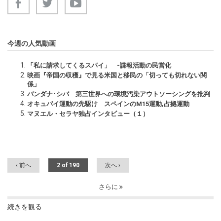
今週の人気動画
「私に請求してくるスパイ」 -諜報活動の民営化
映画『帝国の収穫』で見る米国と移民の「切っても切れない関
係」
バンダナ･シバ 第三世界への環境汚染アウトソーシングを批判
オキュパイ運動の先駆け スペインのM15運動,占拠運動
マヌエル・セラヤ独占インタビュー（１）
‹ 前へ
2 of 190
次へ ›
さらに
続きを観る