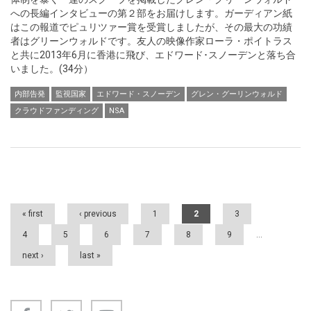
への長編インタビューの第２部をお届けします。ガーディアン紙
はこの報道でピュリツァー賞を受賞しましたが、その最大の功績
者はグリーンウォルドです。友人の映像作家ローラ・ポイトラス
と共に2013年6月に香港に飛び、エドワード･スノーデンと落ち合
いました。(34分）
内部告発
監視国家
エドワード・スノーデン
グレン・グーリンウォルド
クラウドファンディング
NSA
Pages
« first
‹ previous
1
2
3
4
5
6
7
8
9
…
next ›
last »