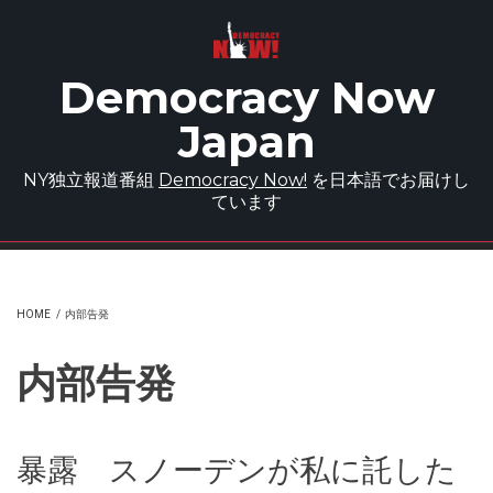
Skip to main content
Democracy Now
Japan
NY独立報道番組
Democracy Now!
を日本語でお届けし
ています
HOME
/
内部告発
内部告発
暴露 スノーデンが私に託した