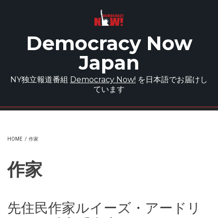
Skip to main content
Democracy Now
Japan
NY独立報道番組
Democracy Now!
を日本語でお届けし
ています
HOME
/
作家
作家
先住民作家ルイーズ・アードリ