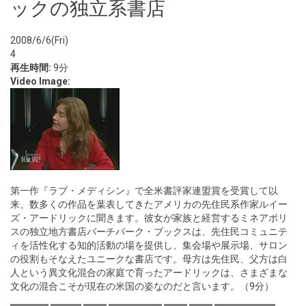
ックの独立系書店
2008/6/6(Fri)
4
再生時間:
9分
Video Image:
第一作『ラブ・メディシン』で全米書評家連盟賞を受賞して以
来、数多くの作品を葉表してきたアメリカの先住民系作家ルイー
ズ・アードリックに聞きます。彼女が家族と経営するミネアポリ
スの独立地方書店バーチバーク・ブックスは、先住民コミュニテ
ィを活性化する知的活動の場を提供し、集会場や展示場、サロン
の役割もそなえたユニークな書店です。母方は先住民、父方は白
人という異文化混合の家庭で育ったアードリックは、さまざまな
文化の混合こそが現在の米国の姿なのだと言います。（9分）