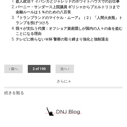
盗人政治？ イバンカとジャレッドのホワイトハウスでのお仕事
バーニー・サンダース上院議員 ギリシャからプエルトリコまで
金融ルールは１％のための八百長
『トランプランドのマイケル・ムーア』（２）「人間火炎瓶」ト
ランプを投げつけろ
我々が支払う代償：オフショア資産隠しが国内の人々の金を盗む
ことになる理由
テレビに映らないＷ杯 警察の取り締まり強化と強制退去
‹ 前へ
2 of 190
次へ ›
さらに
続きを観る