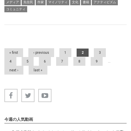
メディア
先住民
作家
マイノリティ
文化
書籍
アクティビズム
コミュニティ
Pages
« first
‹ previous
1
2
3
4
5
6
7
8
9
…
next ›
last »
今週の人気動画