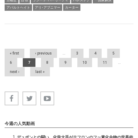
分離壁
占領
ラシード･ハーリーディ
パレスチナ
一国家解決
アパルトヘイト
アリ･アブニマー
カーター
Pages
« first
‹ previous
…
3
4
5
6
7
8
9
10
11
…
next ›
last »
今週の人気動画
デュポンとの闘い 化学大手がテフロンのフッ素化合物の世界的