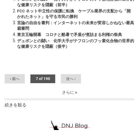
な健康リスクを隠蔽（前半）
FCC ネット中立性の保護に転換 ケーブル業界の支配から「開
かれたネット」を守る市民の勝利
言論の自由を審判：インターネットの未来が変容しかねない最高
裁審問
東京五輪開幕 コロナと酷暑で矛盾が煮詰まる利権の祭典
デュポンとの闘い 化学大手がテフロンのフッ素化合物の世界的
な健康リスクを隠蔽（後半）
‹ 前へ
7 of 190
次へ ›
さらに
続きを観る