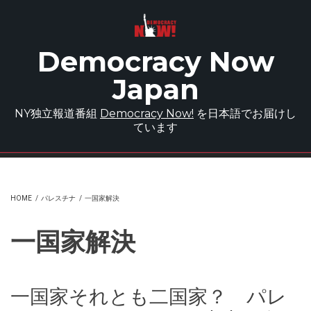
Skip to main content
Democracy Now
Japan
NY独立報道番組
Democracy Now!
を日本語でお届けし
ています
HOME
/
パレスチナ
/
一国家解決
一国家解決
一国家それとも二国家？ パレ