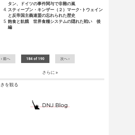
タン、ドイツの事件関与で非難の嵐
スティーブン・キンザー（２）マーク･トウェイン
と反帝国主義連盟の忘れられた歴史
飽食と飢餓 世界食糧システムの隠れた戦い 後
編
‹ 前へ
184 of 190
次へ ›
さらに
続きを観る