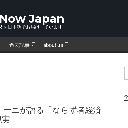
 Now Japan
!
を日本語でお届けしています
過去記事
about us
今
オーニが語る「ならず者経済
現実」