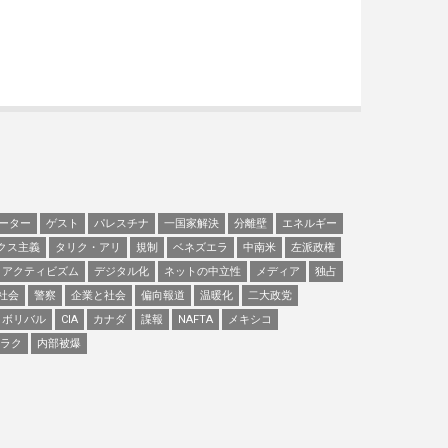
ーター
ゲスト
パレスチナ
一国家解決
分離壁
エネルギー
クス主義
タリク・アリ
規制
ベネズエラ
中南米
左派政権
アクティビズム
デジタル化
ネットの中立性
メディア
独占
社会
警察
企業と社会
偏向報道
温暖化
二大政党
ボリバル
CIA
カナダ
諜報
NAFTA
メキシコ
ラク
内部被爆