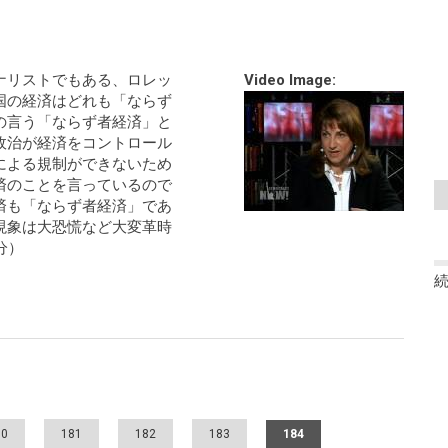
ナリストでもある、ロレッ
Video Image:
国の経済はどれも「ならず
の言う「ならず者経済」と
政治が経済をコントロール
による規制ができないため
済のことを言っているので
済も「ならず者経済」であ
現象は大恐慌など大変革時
分）
80
181
182
183
184