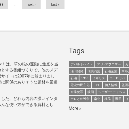
88
…
next ›
last »
Tags
Now！は、草の根の運動に焦点を当
アパルトヘイト
アリ･アブニマー
カ
命とする番組づくりで、他のメデ
油田開発
環境汚染
石油企業
マル
サイトは2007年に始まりまし
石油
1968
イギリス
ヨーロッパ
者に関係のありそうな題材を厳選
電波の民主化
TPP
個人情報
監視
企業犯罪
映画
シーザー･チャベス
ました。どれも内容の濃いインタ
テロとの戦争
南北
移民
難民
イ
ろんな使い方ができる資料とし
More