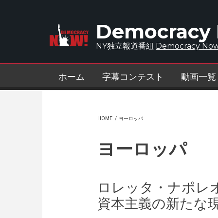
Skip to main content
Democracy
NY独立報道番組
Democracy Now
ホーム
字幕コンテスト
動画一覧
HOME
/
ヨーロッパ
ヨーロッパ
ロレッタ・ナポレ
資本主義の新たな