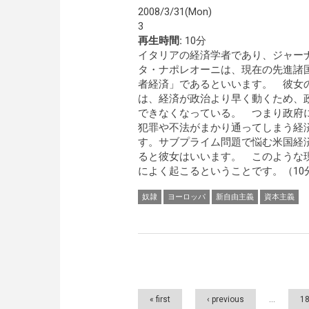
2008/3/31(Mon)
3
再生時間:
10分
イタリアの経済学者であり、ジャー
タ・ナポレオーニは、現在の先進諸
者経済」であるといいます。 彼女
は、経済が政治より早く動くため、
できなくなっている。 つまり政府
犯罪や不法がまかり通ってしまう経
す。サブプライム問題で悩む米国経
ると彼女はいいます。 このような
によく起こるということです。（10
奴隷
ヨーロッパ
新自由主義
資本主義
Pages
« first
‹ previous
…
1