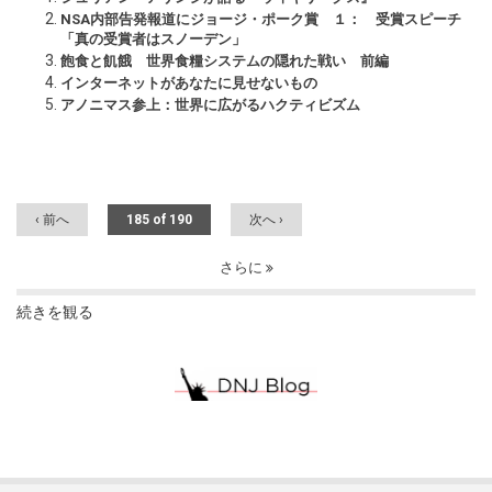
NSA内部告発報道にジョージ・ポーク賞 １： 受賞スピーチ
「真の受賞者はスノーデン」
飽食と飢餓 世界食糧システムの隠れた戦い 前編
インターネットがあなたに見せないもの
アノニマス参上：世界に広がるハクティビズム
‹ 前へ
185 of 190
次へ ›
さらに
続きを観る