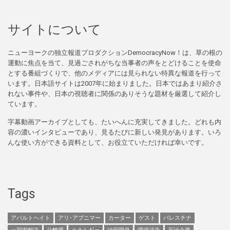
サイトについて
ニューヨークの独立報道プロダクションDemocracyNow！は、草の根の
運動に焦点を当て、見過ごされがちな当事者の声をとどけることを使命
とする番組づくりで、他のメディアには見られない特異な報道を行って
います。日本語サイトは2007年に始まりました。日本ではあまり紹介さ
れない事件や、日本の視聴者に関係のありそうな題材を厳選して紹介し
ています。
字幕動画アーカイブとしても、たいへんに充実してきました。どれも内
容の濃いインタビューであり、見るたびに新しい発見があります。いろ
んな使い方ができる資料として、お役立ていただければ幸いです。
Tags
アパルトヘイト
アリ･アブニマー
カーター
ゲスト
パレスチナ