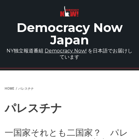
Skip to main content
Democracy Now
Japan
NY独立報道番組
Democracy Now!
を日本語でお届けし
ています
HOME
/
パレスチナ
パレスチナ
一国家それとも二国家？ パレ