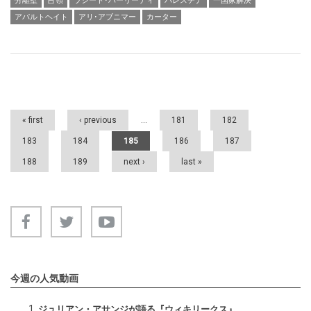
分離壁
占領
ラシード･ハーリーディ
パレスチナ
一国家解決
アパルトヘイト
アリ･アブニマー
カーター
Pages
« first
‹ previous
…
181
182
183
184
185
186
187
188
189
next ›
last »
今週の人気動画
ジュリアン・アサンジが語る『ウィキリークス』