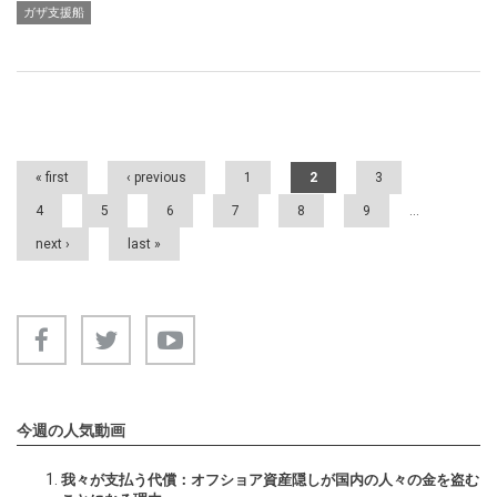
ガザ支援船
Pages
« first
‹ previous
1
2
3
4
5
6
7
8
9
…
next ›
last »
今週の人気動画
我々が支払う代償：オフショア資産隠しが国内の人々の金を盗む