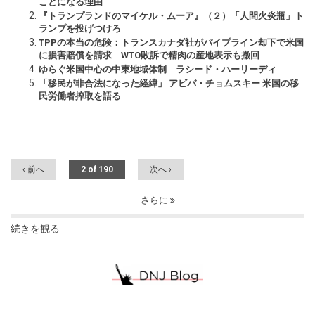
ことになる理由
『トランプランドのマイケル・ムーア』（２）「人間火炎瓶」ト
ランプを投げつけろ
TPPの本当の危険：トランスカナダ社がパイプライン却下で米国
に損害賠償を請求 WTO敗訴で精肉の産地表示も撤回
ゆらぐ米国中心の中東地域体制 ラシード・ハーリーディ
「移民が非合法になった経緯」 アビバ・チョムスキー 米国の移
民労働者搾取を語る
‹ 前へ
2 of 190
次へ ›
さらに
続きを観る