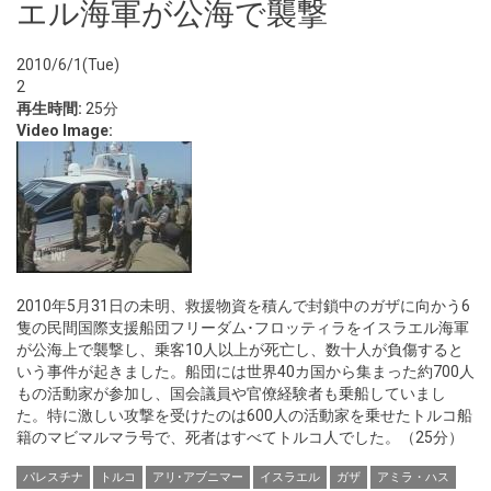
エル海軍が公海で襲撃
2010/6/1(Tue)
2
再生時間:
25分
Video Image:
2010年5月31日の未明、救援物資を積んで封鎖中のガザに向かう6
隻の民間国際支援船団フリーダム･フロッティラをイスラエル海軍
が公海上で襲撃し、乗客10人以上が死亡し、数十人が負傷すると
いう事件が起きました。船団には世界40カ国から集まった約700人
もの活動家が参加し、国会議員や官僚経験者も乗船していまし
た。特に激しい攻撃を受けたのは600人の活動家を乗せたトルコ船
籍のマビマルマラ号で、死者はすべてトルコ人でした。（25分）
パレスチナ
トルコ
アリ･アブニマー
イスラエル
ガザ
アミラ・ハス