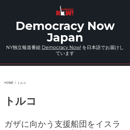
Skip to main content
Democracy Now
Japan
NY独立報道番組
Democracy Now!
を日本語でお届けし
ています
HOME
/
トルコ
トルコ
ガザに向かう支援船団をイスラ