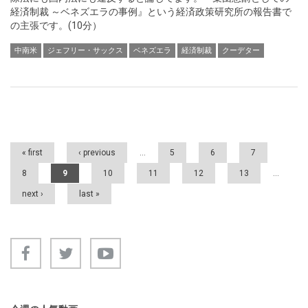
経済制裁 ～ベネズエラの事例』という経済政策研究所の報告書で
の主張です。(10分）
中南米
ジェフリー・サックス
ベネズエラ
経済制裁
クーデター
Pages
« first
‹ previous
…
5
6
7
8
9
10
11
12
13
…
next ›
last »