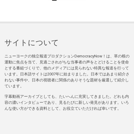
サイトについて
ニューヨークの独立報道プロダクションDemocracyNow！は、草の根の
運動に焦点を当て、見過ごされがちな当事者の声をとどけることを使命
とする番組づくりで、他のメディアには見られない特異な報道を行って
います。日本語サイトは2007年に始まりました。日本ではあまり紹介さ
れない事件や、日本の視聴者に関係のありそうな題材を厳選して紹介し
ています。
字幕動画アーカイブとしても、たいへんに充実してきました。どれも内
容の濃いインタビューであり、見るたびに新しい発見があります。いろ
んな使い方ができる資料として、お役立ていただければ幸いです。