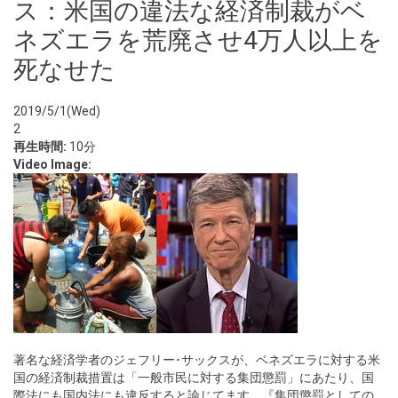
ス：米国の違法な経済制裁がベ
ネズエラを荒廃させ4万人以上を
死なせた
2019/5/1(Wed)
2
再生時間:
10分
Video Image:
著名な経済学者のジェフリー･サックスが、ベネズエラに対する米
国の経済制裁措置は「一般市民に対する集団懲罰」にあたり、国
際法にも国内法にも違反すると論じてます。『集団懲罰としての