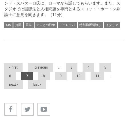
ンド・スパターロ氏に、ローマから話してもらいます。また、ス
タジオでは国際法と人権問題を専門とするスコット・ホートン弁
護士に意見を聞きます。（11分）
CIA
拷問
司法
テロとの戦争
ヨーロッパ
特別拘置引渡し
イタリア
Pages
« first
‹ previous
…
3
4
5
6
7
8
9
10
11
…
next ›
last »