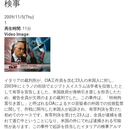
検事
2009/11/5(Thu)
1
再生時間:
11分
Video Image:
イタリアの裁判所が、CIA工作員を含む23人の米国人に対し、
2003年にミラノの街頭でエジプト人イスラム法学者を拉致したと
して有罪を宣告しました。米国政府が身柄引き渡しを拒否したた
め、被告全員が欠席のままの裁判でした。この事件は、「特例拘
置引き渡し」と呼ばれるCIAによるテロ容疑者の外国での拉致監禁
に関して、作戦に関与した米国人が起訴され、有罪判決を受けた
初めてのケースです。有罪判決を受けた23人は、全員が逮捕を逃
れて逃亡中ということになり、米国の外にでれば逮捕される可能
性があります。この事件で起訴を担当したイタリアの検事アルマ