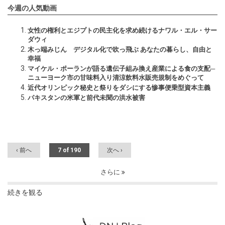
今週の人気動画
女性の権利とエジプトの民主化を求め続けるナワル・エル・サー
ダウィ
木っ端みじん デジタル化で吹っ飛ぶ あなたの暮らし、自由と
幸福
マイケル・ポーランが語る遺伝子組み換え産業による食の支配─
ニューヨーク市の甘味料入り清涼飲料水販売規制をめぐって
近代オリンピック秘史と祭りをダシにする惨事便乗型資本主義
パキスタンの米軍と前代未聞の洪水被害
‹ 前へ
7 of 190
次へ ›
さらに
続きを観る