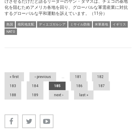
けさせるだけだと語るリーダーのヤン・タマスは、チェコの基地
化を阻むためアメリカ各地を回り、グローバルな軍需産業に対抗
するグローバルな平和運動を訴えています。（11分）
島国
殖民地支配
ディエゴガルシア
ミサイル防衛
米軍基地
イギリス
NATO
Pages
« first
‹ previous
…
181
182
183
184
185
186
187
188
189
next ›
last »