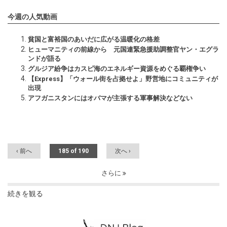
今週の人気動画
貧国と富裕国のあいだに広がる温暖化の格差
ヒューマニティの前線から 元国連緊急援助調整官ヤン・エグラ
ンドが語る
グルジア紛争はカスピ海のエネルギー資源をめぐる覇権争い
【Express】「ウォール街を占拠せよ」野営地にコミュニティが
出現
アフガニスタンにはオバマが主張する軍事解決などない
‹ 前へ
185 of 190
次へ ›
さらに
続きを観る