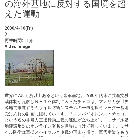
の海外基地に反対する国境を超
えた運動
2008/4/18(Fri)
3
再生時間:
11分
Video Image:
世界に700カ所以上あるという米軍基地。1980年代末に共産党独
裁体制が瓦解しＮＡＴＯ体制に入ったチェコは、アメリカが世界
各地で推進するミサイル防衛システムの一環を担うレーダー基地
受け入れの計画に揺れています。「ノンバイオレンス・チェコ」
という名の非暴力直接行動主義の運動が立ち上がり、ミサイル基
地建設反対のオンライン署名を世界に向けて募っています。ミサ
イル防衛は軍拡スパイラルと冷戦の再来を招き、軍需産業をもう