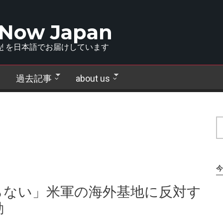
 Now Japan
!
を日本語でお届けしています
過去記事
about us
今
らない」米軍の海外基地に反対す
動