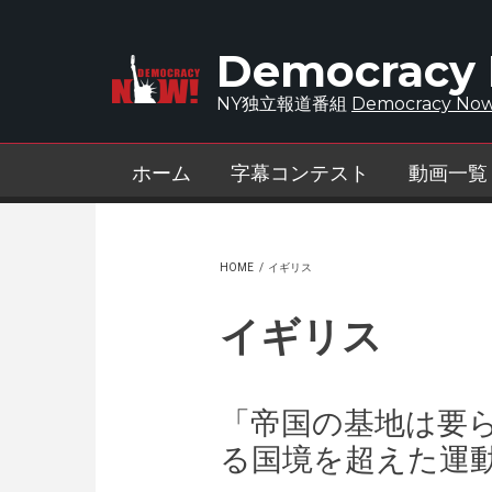
Skip to main content
Democracy
NY独立報道番組
Democracy Now
ホーム
字幕コンテスト
動画一覧
HOME
/
イギリス
イギリス
「帝国の基地は要
る国境を超えた運