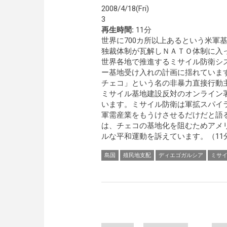
2008/4/18(Fri)
3
再生時間:
11分
世界に700カ所以上あるという米軍基
独裁体制が瓦解しＮＡＴＯ体制に入
世界各地で推進するミサイル防衛シ
ー基地受け入れの計画に揺れていま
チェコ」という名の非暴力直接行動
ミサイル基地建設反対のオンライン
います。ミサイル防衛は軍拡スパイ
軍需産業をもうけさせるだけだと語
は、チェコの基地化を阻むためアメ
ルな平和運動を訴えています。（11
島国
殖民地支配
ディエゴガルシア
ミサ
Pages