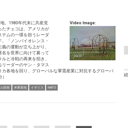
地。1980年代末に共産党
Video Image:
ったチェコは、アメリカが
ステムの一環を担うレーダ
す。「ノンバイオレンス・
主義の運動が立ち上がり、
署名を世界に向けて募って
ラルと冷戦の再来を招き、
るリーダーのヤン・タマス
リカ各地を回り、グローバルな軍需産業に対抗するグローバ
分）
イル防衛
米軍基地
イギリス
NATO