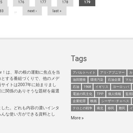
75
176
177
178
179
83
…
next ›
last »
Tags
Now！は、草の根の運動に焦点を当
アパルトヘイト
アリ･アブニマー
カ
命とする番組づくりで、他のメデ
油田開発
環境汚染
石油企業
マル
サイトは2007年に始まりまし
石油
1968
イギリス
ヨーロッパ
者に関係のありそうな題材を厳選
電波の民主化
TPP
個人情報
監視
企業犯罪
映画
シーザー･チャベス
ました。どれも内容の濃いインタ
テロとの戦争
南北
移民
難民
イ
ろんな使い方ができる資料とし
More