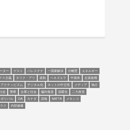
ーター
ゲスト
パレスチナ
一国家解決
分離壁
エネルギー
クス主義
タリク・アリ
規制
ベネズエラ
中南米
左派政権
アクティビズム
デジタル化
ネットの中立性
メディア
独占
社会
警察
企業と社会
偏向報道
温暖化
二大政党
ボリバル
CIA
カナダ
諜報
NAFTA
メキシコ
ラク
内部被爆