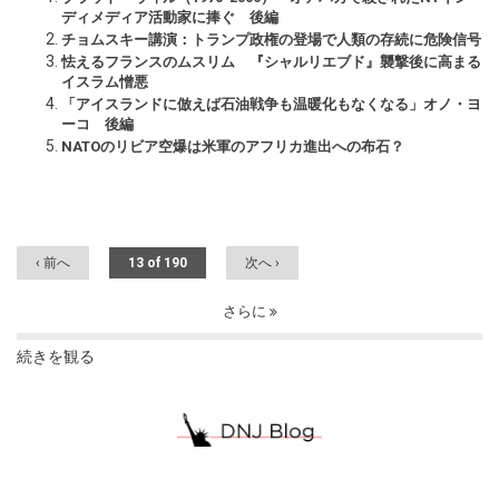
ディメディア活動家に捧ぐ 後編
チョムスキー講演：トランプ政権の登場で人類の存続に危険信号
怯えるフランスのムスリム 『シャルリエブド』襲撃後に高まる
イスラム憎悪
「アイスランドに倣えば石油戦争も温暖化もなくなる」オノ・ヨ
ーコ 後編
NATOのリビア空爆は米軍のアフリカ進出への布石？
‹ 前へ
13 of 190
次へ ›
さらに
続きを観る