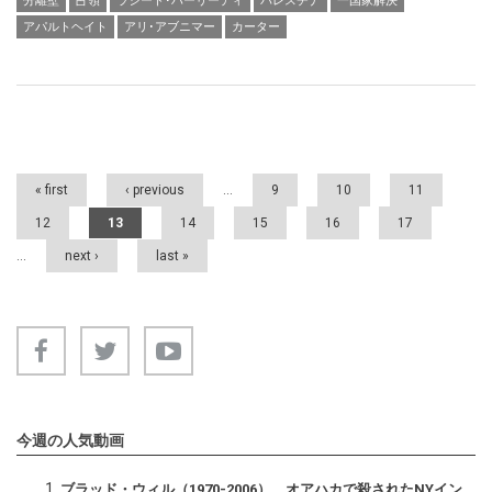
分離壁
占領
ラシード･ハーリーディ
パレスチナ
一国家解決
アパルトヘイト
アリ･アブニマー
カーター
Pages
« first
‹ previous
…
9
10
11
12
13
14
15
16
17
…
next ›
last »
今週の人気動画
ブラッド・ウィル（1970-2006） オアハカで殺されたNYイン