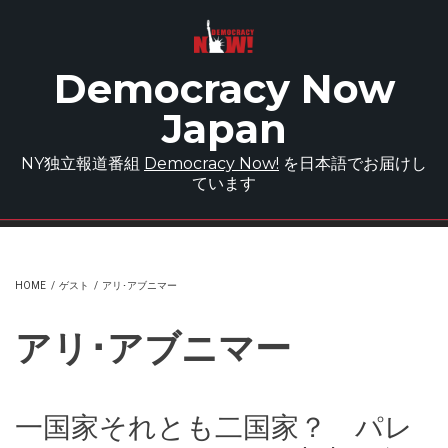
Skip to main content
Democracy Now
Japan
NY独立報道番組
Democracy Now!
を日本語でお届けし
ています
HOME
/
ゲスト
/
アリ･アブニマー
アリ･アブニマー
一国家それとも二国家？ パレ