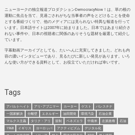
ニューヨークの独立報道プロダクションDemocracyNow！は、草の根の
運動に焦点を当て、見過ごされがちな当事者の声をとどけることを使命
とする番組づくりで、他のメディアには見られない特異な報道を行って
います。日本語サイトは2007年に始まりました。日本ではあまり紹介さ
れない事件や、日本の視聴者に関係のありそうな題材を厳選して紹介し
ています。
字幕動画アーカイブとしても、たいへんに充実してきました。どれも内
容の濃いインタビューであり、見るたびに新しい発見があります。いろ
んな使い方ができる資料として、お役立ていただければ幸いです。
Tags
アパルトヘイト
アリ･アブニマー
カーター
ゲスト
パレスチナ
一国家解決
分離壁
エネルギー
油田開発
環境汚染
石油企業
マルクス主義
タリク・アリ
規制
ベネズエラ
中南米
左派政権
石油
1968
イギリス
ヨーロッパ
アクティビズム
デジタル化