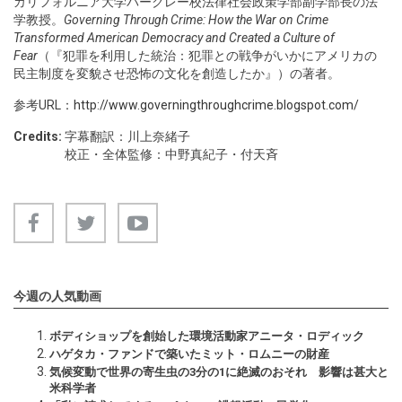
カリフォルニア大学バークレー校法律社会政策学部副学部長の法
学教授。
Governing Through Crime: How the War on Crime
Transformed American Democracy and Created a Culture of
Fear
（『犯罪を利用した統治：犯罪との戦争がいかにアメリカの
民主制度を変貌させ恐怖の文化を創造したか』）の著者。
参考URL：
http://www.governingthroughcrime.blogspot.com/
Credits:
字幕翻訳：川上奈緒子
校正・全体監修：中野真紀子・付天斉
今週の人気動画
ボディショップを創始した環境活動家アニータ・ロディック
ハゲタカ・ファンドで築いたミット・ロムニーの財産
気候変動で世界の寄生虫の3分の1に絶滅のおそれ 影響は甚大と
米科学者