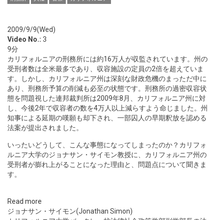
2009/9/9(Wed)
Video No.:
3
9分
カリフォルニアの刑務所には約16万人が収監されています。州の
受刑者数は全米最多であり、収容施設の定員の2倍を超えていま
す。しかし、カリフォルニア州は深刻な財政危機のまっただ中に
あり、刑務所予算の削減も必至の状態です。刑務所の過密収容状
態を問題視した連邦裁判所は2009年8月、カリフォルニア州に対
し、今後2年で収容者の数を4万人以上減らすよう命じました。州
知事による延期の嘆願も却下され、一部囚人の早期釈放を認める
法案が提出されました。
いったいどうして、こんな事態になってしまったのか？カリフォ
ルニア大学のジョナサン・サイモン教授に、カリフォルニア州の
受刑者が膨れ上がることになった理由と、問題点について聞きま
す。
Read more
ジョナサン・サイモン(Jonathan Simon)