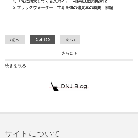
「私に請求してくるスパイ」 -諜報活動の民営化
ブラックウォーター 世界最強の傭兵軍の勃興 前編
‹ 前へ
2 of 190
次へ ›
さらに
続きを観る
サイトについて